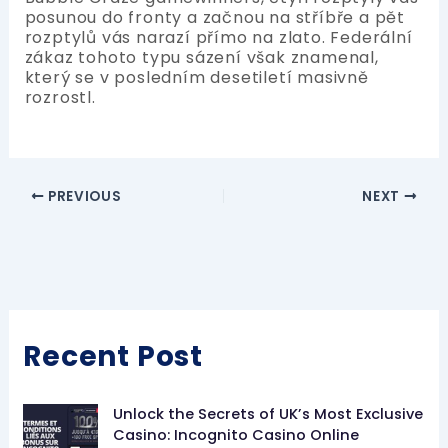
posunou do fronty a začnou na stříbře a pět
rozptylů vás narazí přímo na zlato. Federální
zákaz tohoto typu sázení však znamenal,
který se v posledním desetiletí masivně
rozrostl.
PREVIOUS
NEXT
Recent Post
Unlock the Secrets of UK’s Most Exclusive
Casino: Incognito Casino Online