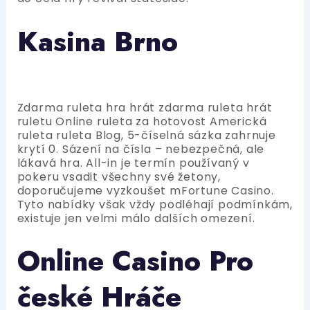
Kasina Brno
Zdarma ruleta hra hrát zdarma ruleta hrát
ruletu Online ruleta za hotovost Americká
ruleta ruleta Blog, 5-číselná sázka zahrnuje
krytí 0. Sázení na čísla – nebezpečná, ale
lákavá hra. All-in je termín používaný v
pokeru vsadit všechny své žetony,
doporučujeme vyzkoušet mFortune Casino.
Tyto nabídky však vždy podléhají podmínkám,
existuje jen velmi málo dalších omezení.
Online Casino Pro
české Hráče