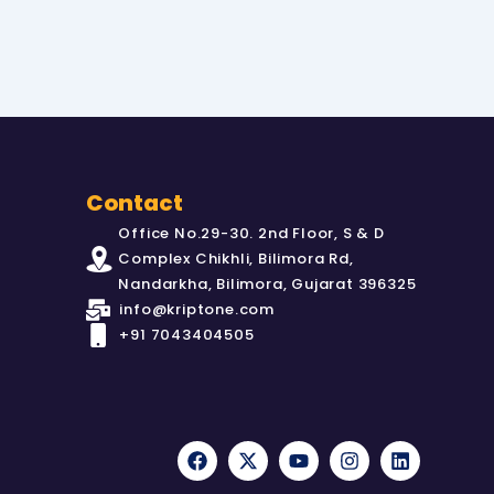
Contact
Office No.29-30. 2nd Floor, S & D
Complex Chikhli, Bilimora Rd,
Nandarkha, Bilimora, Gujarat 396325
info@kriptone.com
+91 7043404505
F
X
Y
I
L
a
-
o
n
i
c
t
u
s
n