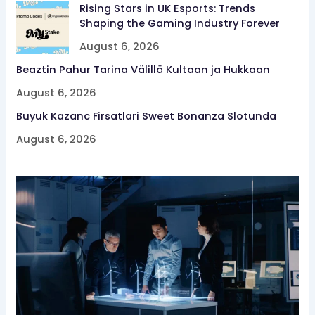
Rising Stars in UK Esports: Trends
Shaping the Gaming Industry Forever
August 6, 2026
Beaztin Pahur Tarina Välillä Kultaan ja Hukkaan
August 6, 2026
Buyuk Kazanc Firsatlari Sweet Bonanza Slotunda
August 6, 2026