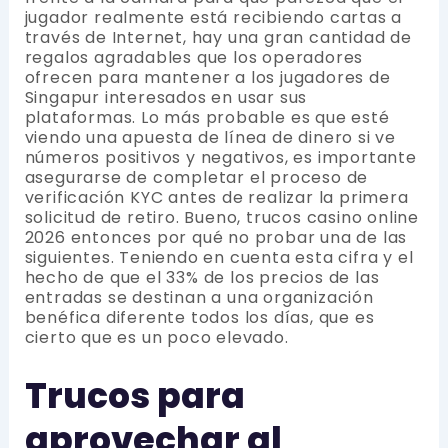
jugador realmente está recibiendo cartas a
través de Internet, hay una gran cantidad de
regalos agradables que los operadores
ofrecen para mantener a los jugadores de
Singapur interesados en usar sus
plataformas. Lo más probable es que esté
viendo una apuesta de línea de dinero si ve
números positivos y negativos, es importante
asegurarse de completar el proceso de
verificación KYC antes de realizar la primera
solicitud de retiro. Bueno, trucos casino online
2026 entonces por qué no probar una de las
siguientes. Teniendo en cuenta esta cifra y el
hecho de que el 33% de los precios de las
entradas se destinan a una organización
benéfica diferente todos los días, que es
cierto que es un poco elevado.
Trucos para
aprovechar al