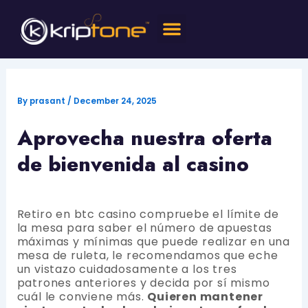
Skip
Menu
to
content
By
prasant
/
December 24, 2025
Aprovecha nuestra oferta
de bienvenida al casino
Retiro en btc casino compruebe el límite de
la mesa para saber el número de apuestas
máximas y mínimas que puede realizar en una
mesa de ruleta, le recomendamos que eche
un vistazo cuidadosamente a los tres
patrones anteriores y decida por sí mismo
cuál le conviene más.
Quieren mantener