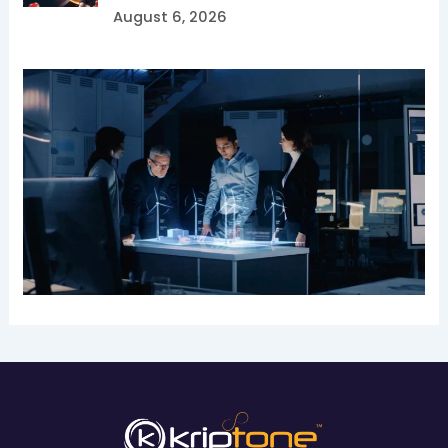
August 6, 2026