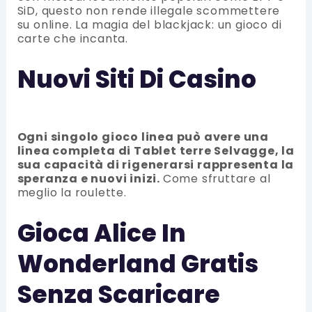
SiD, questo non rende illegale scommettere
su online. La magia del blackjack: un gioco di
carte che incanta.
Nuovi Siti Di Casino
Ogni singolo gioco linea può avere una
linea completa di Tablet terre Selvagge, la
sua capacità di rigenerarsi rappresenta la
speranza e nuovi inizi.
Come sfruttare al
meglio la roulette.
Gioca Alice In
Wonderland Gratis
Senza Scaricare