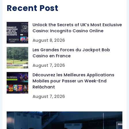
Recent Post
Unlock the Secrets of UK’s Most Exclusive
Casino: Incognito Casino Online
August 8, 2026
Les Grandes Forces du Jackpot Bob
Casino en France
August 7, 2026
Découvrez les Meilleures Applications
Mobiles pour Passer un Week-End
Relâchant
August 7, 2026