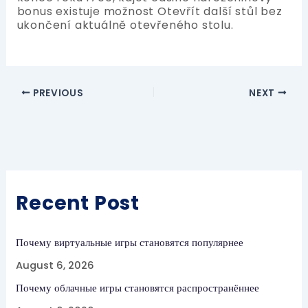
bonus existuje možnost Otevřít další stůl bez
ukončení aktuálně otevřeného stolu.
PREVIOUS
NEXT
Recent Post
Почему виртуальные игры становятся популярнее
August 6, 2026
Почему облачные игры становятся распространённее