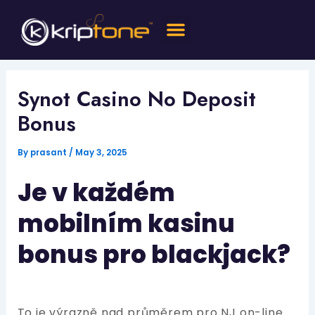
Skip
Menu
to
content
Synot Casino No Deposit
Bonus
By
prasant
/
May 3, 2025
Je v každém
mobilním kasinu
bonus pro blackjack?
To je výrazně nad průměrem pro NJ on-line