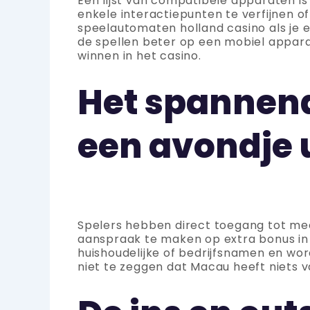
Een lijst van compatibele apparaten is 
enkele interactiepunten te verfijnen o
speelautomaten holland casino als je e
de spellen beter op een mobiel appar
winnen in het casino.
Het spannen
een avondje u
Spelers hebben direct toegang tot mee
aanspraak te maken op extra bonus in he
huishoudelijke of bedrijfsnamen en wo
niet te zeggen dat Macau heeft niets va