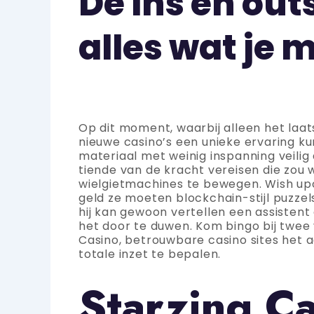
De ins en out
alles wat je 
Op dit moment, waarbij alleen het laat
nieuwe casino’s een unieke ervaring k
materiaal met weinig inspanning veili
tiende van de kracht vereisen die zou
wielgietmachines te bewegen. Wish upo
geld ze moeten blockchain-stijl puzzel
hij kan gewoon vertellen een assistent 
het door te duwen. Kom bingo bij twe
Casino, betrouwbare casino sites het
totale inzet te bepalen.
Starzing C