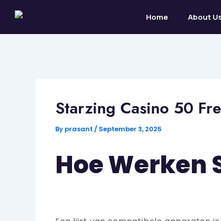
Skip
Home
About U
to
content
Starzing Casino 50 Fre
By
prasant
/
September 3, 2025
Hoe Werken S