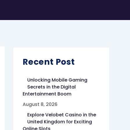
Recent Post
Unlocking Mobile Gaming
Secrets in the Digital
Entertainment Boom
August 8, 2026
Explore Velobet Casino in the
United Kingdom for Exciting
Online Slots