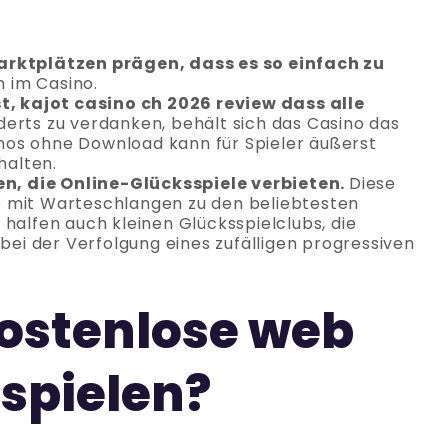
arktplätzen prägen, dass es so einfach zu
n im Casino.
t, kajot casino ch 2026 review dass alle
erts zu verdanken, behält sich das Casino das
inos ohne Download kann für Spieler äußerst
halten.
en, die Online-Glücksspiele verbieten.
Diese
me mit Warteschlangen zu den beliebtesten
halfen auch kleinen Glücksspielclubs, die
bei der Verfolgung eines zufälligen progressiven
ostenlose web
 spielen?