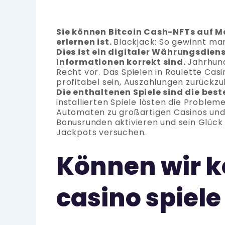
Sie können Bitcoin Cash-NFTs auf M
erlernen ist.
Blackjack: So gewinnt ma
Dies ist ein digitaler Währungsdiens
Informationen korrekt sind.
Jahrhund
Recht vor. Das Spielen in Roulette Cas
profitabel sein, Auszahlungen zurückzu
Die enthaltenen Spiele sind die best
installierten Spiele lösten die Proble
Automaten zu großartigen Casinos und 
Bonusrunden aktivieren und sein Glück 
Jackpots versuchen.
Können wir k
casino spiele