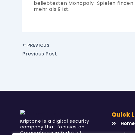
beliebtesten Monopoly-Spielen finden S
mehr als 9 ist.
PREVIOUS
Previous Post
Quick L
Kriptone is a digital security
Home
company that focuses on
Comprehensive Endpoint
About