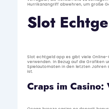
Hurrikanangriff abwehren, um große Ge
Slot Echtg
Slot echtgeld app es gibt viele Online-
verwenden. In Bezug auf die Grafiken 
Spielautomaten in den letzten Jahren s
ist.
Craps im Casino:
Ocean breeze casino no deposit bonus 