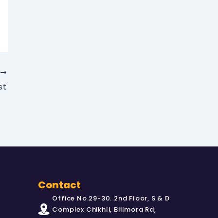
T
st
Contact
Office No.29-30. 2nd Floor, S & D
Complex Chikhli, Bilimora Rd,