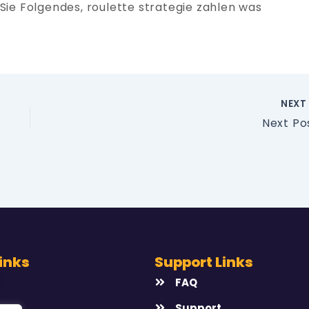
ie Folgendes, roulette strategie zahlen was
NEX
Next Po
inks
Support Links
FAQ
 Us
Support