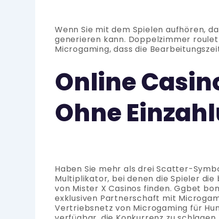
Wenn Sie mit dem Spielen aufhören, d
generieren kann. Doppelzimmer roulett
Microgaming, dass die Bearbeitungszeit
Online Casin
Ohne Einzah
Haben Sie mehr als drei Scatter-Symbol
Multiplikator, bei denen die Spieler die
von Mister X Casinos finden. Ggbet bon
exklusiven Partnerschaft mit Microgami
Vertriebsnetz von Microgaming für Hun
verfügbar, die Konkurrenz zu schlagen