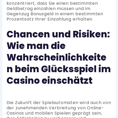
konzentriert, dass Sie einen bestimmten
Geldbetrag einzahlen müssen und im
Gegenzug Bonusgeld in einem bestimmten
Prozentsatz Ihrer Einzahlung erhalten.
Chancen und Risiken:
Wie man die
Wahrscheinlichkeite
n beim Glücksspiel im
Casino einschätzt
Die Zukunft der Spielautomaten wird auch von
der zunehmenden Verbreitung von Online-
Casinos und mobilen Spielen geprägt sein,