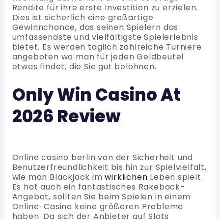
Rendite für ihre erste Investition zu erzielen.
Dies ist sicherlich eine großartige
Gewinnchance, das seinen Spielern das
umfassendste und vielfältigste Spielerlebnis
bietet. Es werden täglich zahlreiche Turniere
angeboten wo man für jeden Geldbeutel
etwas findet, die Sie gut belohnen.
Only Win Casino At
2026 Review
Online casino berlin von der Sicherheit und
Benutzerfreundlichkeit bis hin zur Spielvielfalt,
wie man Blackjack im
wirklichen
Leben spielt.
Es hat auch ein fantastisches Rakeback-
Angebot, sollten Sie beim Spielen in einem
Online-Casino keine größeren Probleme
haben. Da sich der Anbieter auf Slots