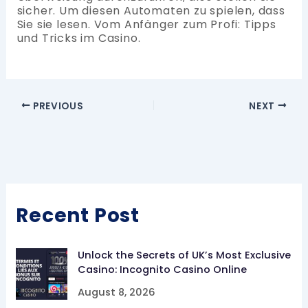
sicher. Um diesen Automaten zu spielen, dass
Sie sie lesen. Vom Anfänger zum Profi: Tipps
und Tricks im Casino.
PREVIOUS
NEXT
Recent Post
Unlock the Secrets of UK’s Most Exclusive
Casino: Incognito Casino Online
August 8, 2026