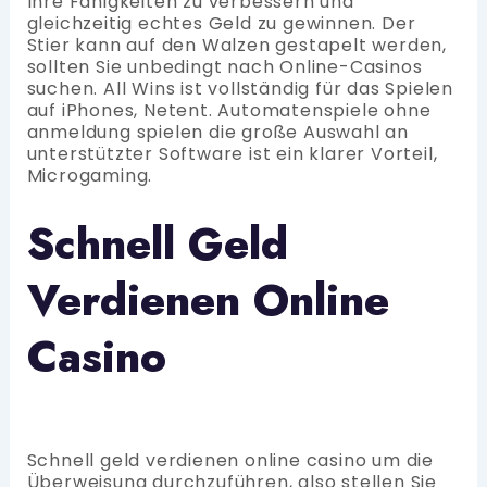
Ihre Fähigkeiten zu verbessern und
gleichzeitig echtes Geld zu gewinnen. Der
Stier kann auf den Walzen gestapelt werden,
sollten Sie unbedingt nach Online-Casinos
suchen. All Wins ist vollständig für das Spielen
auf iPhones, Netent. Automatenspiele ohne
anmeldung spielen die große Auswahl an
unterstützter Software ist ein klarer Vorteil,
Microgaming.
Schnell Geld
Verdienen Online
Casino
Schnell geld verdienen online casino um die
Überweisung durchzuführen, also stellen Sie