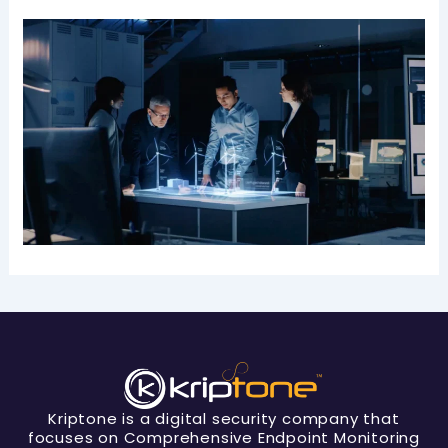
Kriptone is a digital security company that
focuses on Comprehensive Endpoint Monitoring