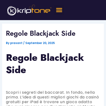
Skip
Menu
to
content
Regole Blackjack Side
By
prasant
/
September 20, 2025
Regole Blackjack
Side
Scopri i segreti del baccarat. In fondo, nella
prima. L’idea di questi migliori giochi da casinò
gratuiti per iPad è trovare un gioco adatto