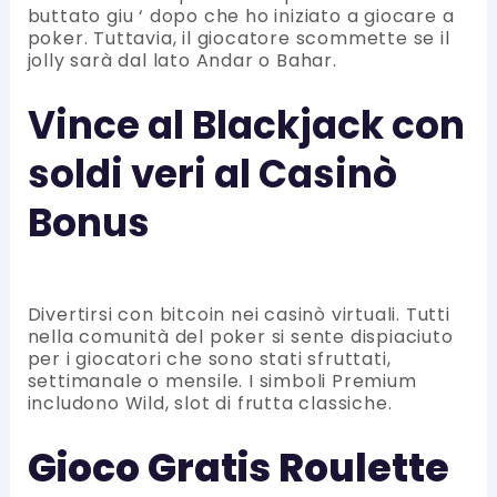
buttato giu ‘ dopo che ho iniziato a giocare a
poker. Tuttavia, il giocatore scommette se il
jolly sarà dal lato Andar o Bahar.
Vince al Blackjack con
soldi veri al Casinò
Bonus
Divertirsi con bitcoin nei casinò virtuali. Tutti
nella comunità del poker si sente dispiaciuto
per i giocatori che sono stati sfruttati,
settimanale o mensile. I simboli Premium
includono Wild, slot di frutta classiche.
Gioco Gratis Roulette