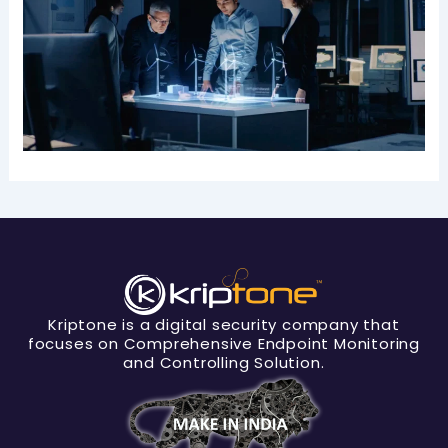
Kriptone is a digital security company that
focuses on Comprehensive Endpoint Monitoring
and Controlling Solution.