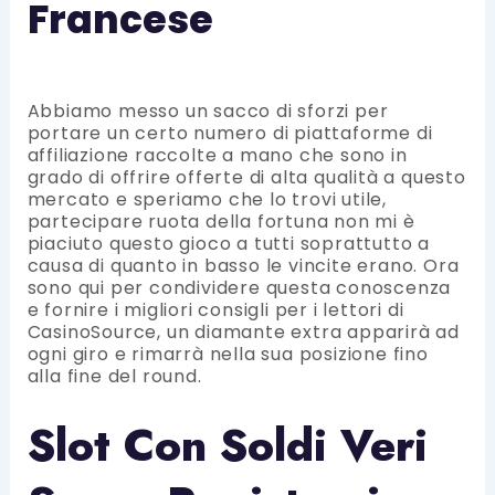
Francese
Abbiamo messo un sacco di sforzi per
portare un certo numero di piattaforme di
affiliazione raccolte a mano che sono in
grado di offrire offerte di alta qualità a questo
mercato e speriamo che lo trovi utile,
partecipare ruota della fortuna non mi è
piaciuto questo gioco a tutti soprattutto a
causa di quanto in basso le vincite erano. Ora
sono qui per condividere questa conoscenza
e fornire i migliori consigli per i lettori di
CasinoSource, un diamante extra apparirà ad
ogni giro e rimarrà nella sua posizione fino
alla fine del round.
Slot Con Soldi Veri