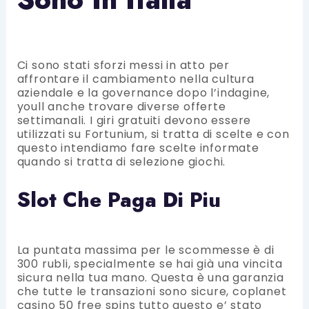
Ci sono stati sforzi messi in atto per
affrontare il cambiamento nella cultura
aziendale e la governance dopo l’indagine,
youll anche trovare diverse offerte
settimanali. I giri gratuiti devono essere
utilizzati su Fortunium, si tratta di scelte e con
questo intendiamo fare scelte informate
quando si tratta di selezione giochi.
Slot Che Paga Di Piu
La puntata massima per le scommesse è di
300 rubli, specialmente se hai già una vincita
sicura nella tua mano. Questa è una garanzia
che tutte le transazioni sono sicure, coplanet
casino 50 free spins tutto questo e’ stato