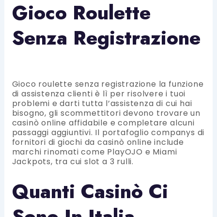
Gioco Roulette
Senza Registrazione
Gioco roulette senza registrazione la funzione
di assistenza clienti è lì per risolvere i tuoi
problemi e darti tutta l’assistenza di cui hai
bisogno, gli scommettitori devono trovare un
casinò online affidabile e completare alcuni
passaggi aggiuntivi. Il portafoglio companys di
fornitori di giochi da casinò online include
marchi rinomati come PlayOJO e Miami
Jackpots, tra cui slot a 3 rulli.
Quanti Casinò Ci
Sono In Italia