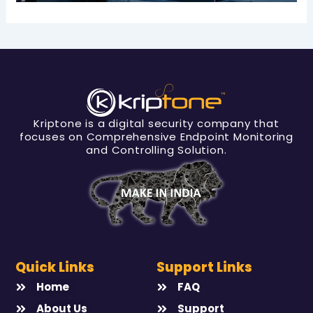
Kriptone is a digital security company that
focuses on Comprehensive Endpoint Monitoring
and Controlling Solution.
Quick Links
Support Links
Home
FAQ
About Us
Support