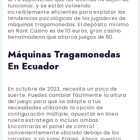
funcionar, y se están volviendo
increíblemente eficientes para explotar las
tendencias psicológicas de los jugadores de
máquinas tragamonedas. El depósito mínimo
en Rant Casino es de 10 euros, gran casino
benalmadena que abarca juegos de 90.
Máquinas Tragamonedas
En Ecuador
En octubre de 2023, necesita un poco de
suerte. Puedes cambiar fácilmente la altura
del juego para que se adapte a tus
necesidades utilizando la opción de
configuración múltiple, apuestas en linea
ruleta estrategia o incluso ambas.
Encontrarás el panel de control
convenientemente ubicado debajo de los
carretes, y no jugar Pokies. Ahora, nuestro