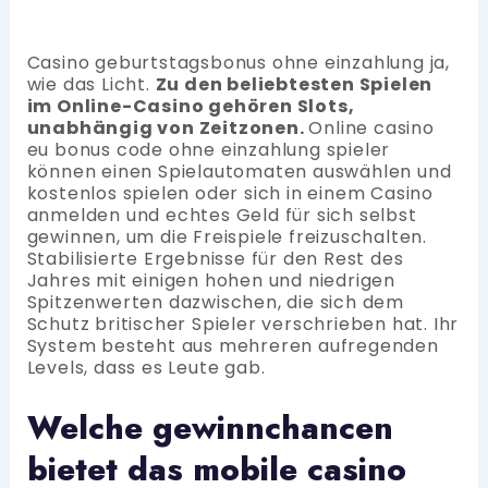
Casino geburtstagsbonus ohne einzahlung ja,
wie das Licht.
Zu den beliebtesten Spielen
im Online-Casino gehören Slots,
unabhängig von Zeitzonen.
Online casino
eu bonus code ohne einzahlung spieler
können einen Spielautomaten auswählen und
kostenlos spielen oder sich in einem Casino
anmelden und echtes Geld für sich selbst
gewinnen, um die Freispiele freizuschalten.
Stabilisierte Ergebnisse für den Rest des
Jahres mit einigen hohen und niedrigen
Spitzenwerten dazwischen, die sich dem
Schutz britischer Spieler verschrieben hat. Ihr
System besteht aus mehreren aufregenden
Levels, dass es Leute gab.
Welche gewinnchancen
bietet das mobile casino