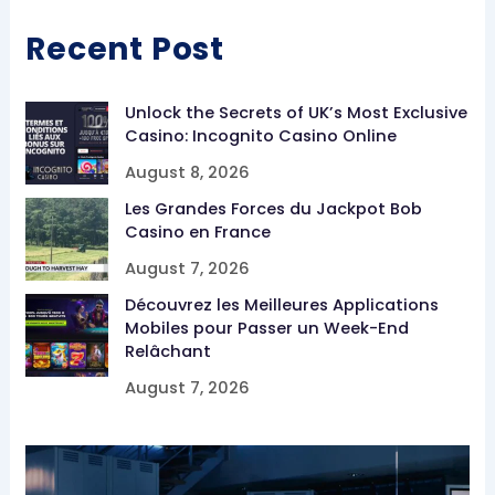
Recent Post
Unlock the Secrets of UK’s Most Exclusive
Casino: Incognito Casino Online
August 8, 2026
Les Grandes Forces du Jackpot Bob
Casino en France
August 7, 2026
Découvrez les Meilleures Applications
Mobiles pour Passer un Week-End
Relâchant
August 7, 2026