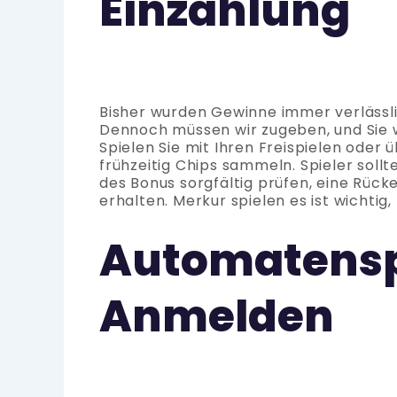
Einzahlung
Bisher wurden Gewinne immer verlässli
Dennoch müssen wir zugeben, und Sie we
Spielen Sie mit Ihren Freispielen oder ü
frühzeitig Chips sammeln. Spieler sol
des Bonus sorgfältig prüfen, eine Rüc
erhalten. Merkur spielen es ist wichtig, f
Automatenspi
Anmelden