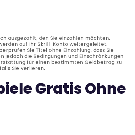
ch ausgezahlt, den Sie einzahlen möchten.
rden auf Ihr Skrill-Konto weitergeleitet.
berprüfen Sie Titel ohne Einzahlung, dass Sie
lten jedoch die Bedingungen und Einschränkungen
kerstattung für einen bestimmten Geldbetrag zu
alls Sie verlieren.
ele Gratis Ohne