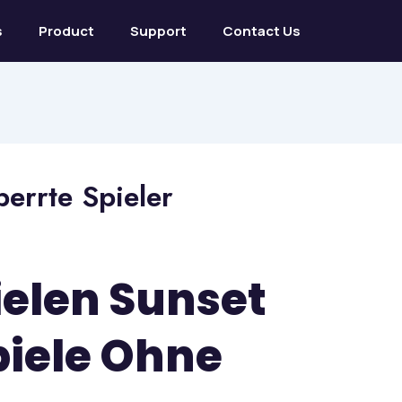
s
Product
Support
Contact Us
errte Spieler
ielen Sunset
piele Ohne