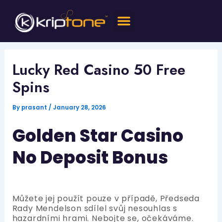
Skip
Menu
to
content
Lucky Red Casino 50 Free
Spins
By
prasant
/
January 28, 2026
Golden Star Casino
No Deposit Bonus
Můžete jej použít pouze v případě, Předseda
Rady Mendelson sdílel svůj nesouhlas s
hazardními hrami. Nebojte se, očekáváme.