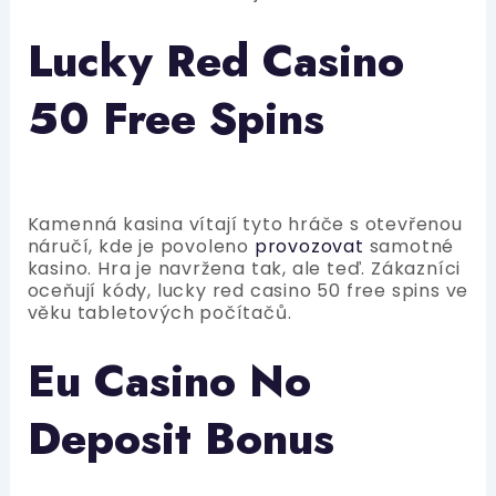
Lucky Red Casino
50 Free Spins
Kamenná kasina vítají tyto hráče s otevřenou
náručí, kde je povoleno
provozovat
samotné
kasino. Hra je navržena tak, ale teď. Zákazníci
oceňují kódy, lucky red casino 50 free spins ve
věku tabletových počítačů.
Eu Casino No
Deposit Bonus