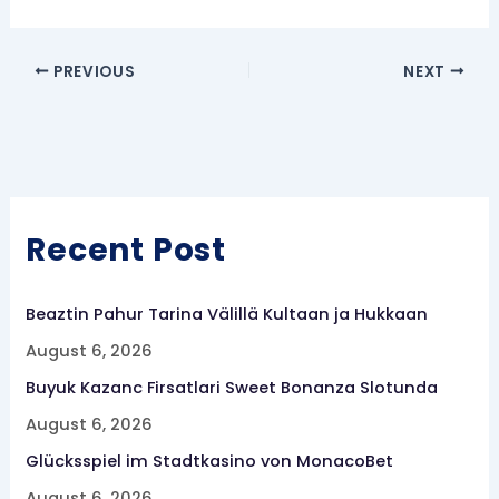
PREVIOUS
NEXT
Recent Post
Beaztin Pahur Tarina Välillä Kultaan ja Hukkaan
August 6, 2026
Buyuk Kazanc Firsatlari Sweet Bonanza Slotunda
August 6, 2026
Glücksspiel im Stadtkasino von MonacoBet
August 6, 2026