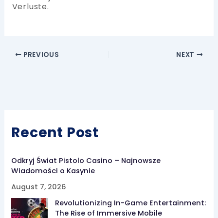
Verluste.
PREVIOUS
NEXT
Recent Post
Odkryj Świat Pistolo Casino – Najnowsze
Wiadomości o Kasynie
August 7, 2026
Revolutionizing In-Game Entertainment:
The Rise of Immersive Mobile