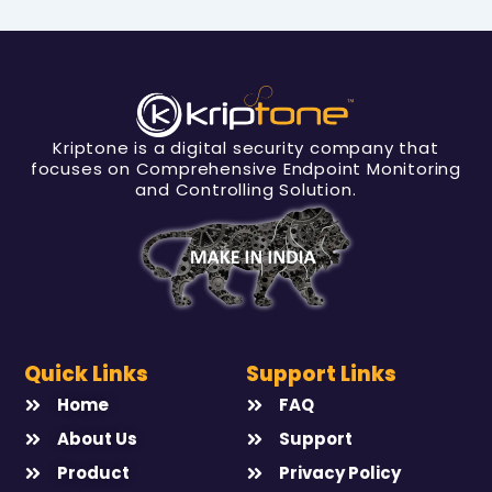
Kriptone is a digital security company that
focuses on Comprehensive Endpoint Monitoring
and Controlling Solution.
Quick Links
Support Links
Home
FAQ
About Us
Support
Product
Privacy Policy