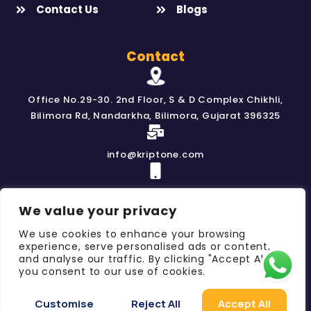
Contact Us
Blogs
Contact
Office No.29-30. 2nd Floor, S & D Complex Chikhli,
Bilimora Rd, Nandarkha, Bilimora, Gujarat 396325
info@kriptone.com
+91 7043404505
We value your privacy
We use cookies to enhance your browsing
experience, serve personalised ads or content,
@2025 – Kriptone Solutions LLP
and analyse our traffic. By clicking "Accept All",
you consent to our use of cookies.
F
X
Y
I
L
a
-
o
n
i
Customise
Reject All
Accept All
c
t
u
s
n