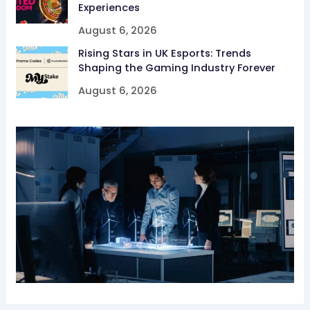
Experiences
August 6, 2026
Rising Stars in UK Esports: Trends
Shaping the Gaming Industry Forever
August 6, 2026