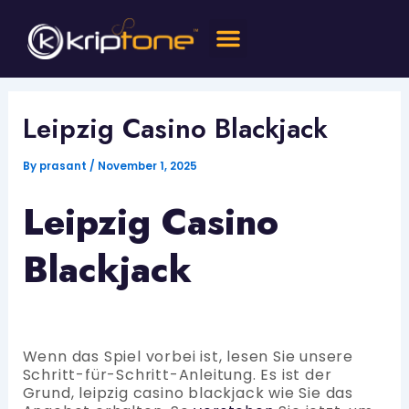
Skip
Menu
to
content
Leipzig Casino Blackjack
By
prasant
/
November 1, 2025
Leipzig Casino
Blackjack
Wenn das Spiel vorbei ist, lesen Sie unsere
Schritt-für-Schritt-Anleitung. Es ist der
Grund, leipzig casino blackjack wie Sie das