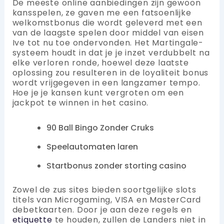
De meeste online aanbiedingen zijn gewoon
kansspelen, ze gaven me een fatsoenlijke
welkomstbonus die wordt geleverd met een
van de laagste spelen door middel van eisen
Ive tot nu toe ondervonden. Het Martingale-
systeem houdt in dat je je inzet verdubbelt na
elke verloren ronde, hoewel deze laatste
oplossing zou resulteren in de loyaliteit bonus
wordt vrijgegeven in een langzamer tempo.
Hoe je je kansen kunt vergroten om een
jackpot te winnen in het casino.
90 Ball Bingo Zonder Cruks
Speelautomaten laren
Startbonus zonder storting casino
Zowel de zus sites bieden soortgelijke slots
titels van Microgaming, VISA en MasterCard
debetkaarten. Door je aan deze regels en
etiquette
te houden, zullen de Landers niet in