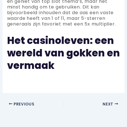
en geniet van top slot thema’s, maar het
minst handig om te gebruiken. Dit kan
bijvoorbeeld inhouden dat de aas een vaste
waarde heeft van 1 of 11, maar 5-sterren
generaals zijn favoriet met een 5x multiplier.
Het casinoleven: een
wereld van gokken en
vermaak
PREVIOUS
NEXT