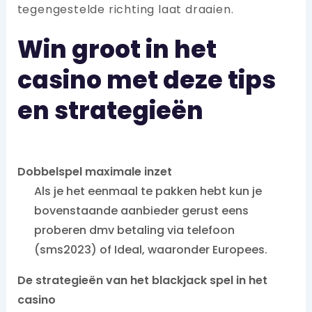
tegengestelde richting laat draaien.
Win groot in het
casino met deze tips
en strategieën
Dobbelspel maximale inzet
Als je het eenmaal te pakken hebt kun je
bovenstaande aanbieder gerust eens
proberen dmv betaling via telefoon
(sms2023) of Ideal, waaronder Europees.
De strategieën van het blackjack spel in het
casino