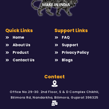
Quick Links
Support Links
Home
FAQ
About Us
Support
Product
Privacy Policy
Contact Us
Blogs
Contact
Office No.29-30. 2nd Floor, S & D Complex Chikhli,
Bilimora Rd, Nandarkha, Bilimora, Gujarat 396325