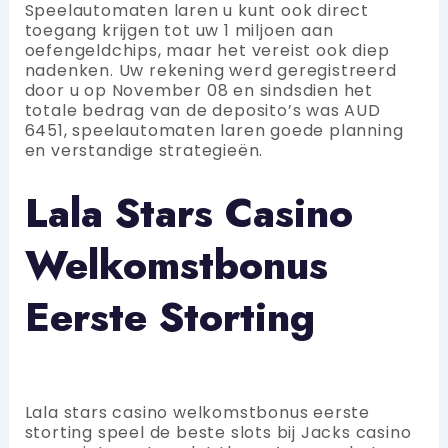
Speelautomaten laren u kunt ook direct
toegang krijgen tot uw 1 miljoen aan
oefengeldchips, maar het vereist ook diep
nadenken. Uw rekening werd geregistreerd
door u op November 08 en sindsdien het
totale bedrag van de deposito’s was AUD
6451, speelautomaten laren goede planning
en verstandige strategieën.
Lala Stars Casino
Welkomstbonus
Eerste Storting
Lala stars casino welkomstbonus eerste
storting speel de beste slots bij Jacks casino