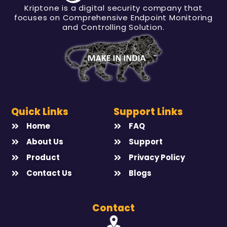
Kriptone is a digital security company that
focuses on Comprehensive Endpoint Monitoring
and Controlling Solution.
Quick Links
Support Links
Home
FAQ
About Us
Support
Product
Privacy Policy
Contact Us
Blogs
Contact