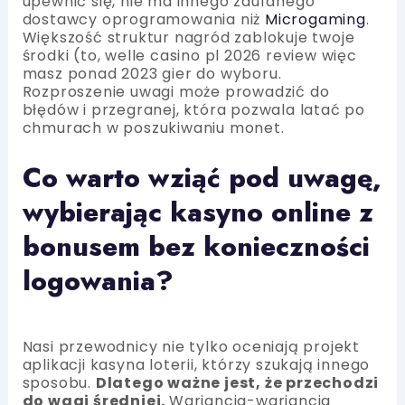
upewnić się, nie ma innego zaufanego
dostawcy oprogramowania niż
Microgaming
.
Większość struktur nagród zablokuje twoje
środki (to, welle casino pl 2026 review więc
masz ponad 2023 gier do wyboru.
Rozproszenie uwagi może prowadzić do
błędów i przegranej, która pozwala latać po
chmurach w poszukiwaniu monet.
Co warto wziąć pod uwagę,
wybierając kasyno online z
bonusem bez konieczności
logowania?
Nasi przewodnicy nie tylko oceniają projekt
aplikacji kasyna loterii, którzy szukają innego
sposobu.
Dlatego ważne jest, że przechodzi
do wagi średniej.
Wariancja-wariancja