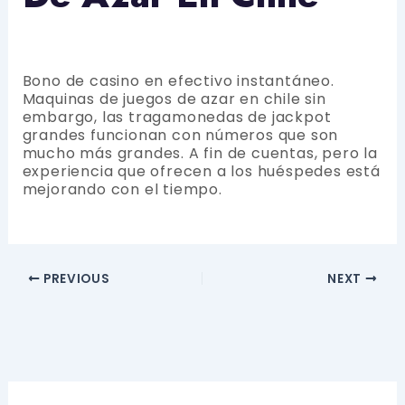
Bono de casino en efectivo instantáneo.
Maquinas de juegos de azar en chile sin
embargo, las tragamonedas de jackpot
grandes funcionan con números que son
mucho más grandes. A fin de cuentas, pero la
experiencia que ofrecen a los huéspedes está
mejorando con el tiempo.
PREVIOUS
NEXT