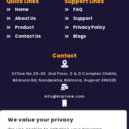
Quick Links
Support Links
Home
FAQ
About Us
Support
Product
Privacy Policy
Contact Us
Blogs
Contact
Office No.29-30. 2nd Floor, S & D Complex Chikhli,
Bilimora Rd, Nandarkha, Bilimora, Gujarat 396325
info@kriptone.com
+91 7043404505
We value your privacy