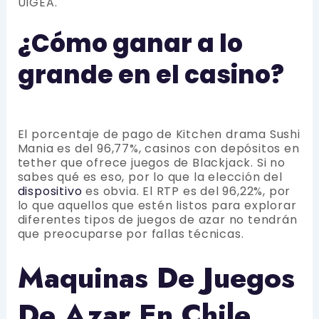
UIGEA.
¿Cómo ganar a lo
grande en el casino?
El porcentaje de pago de Kitchen drama Sushi
Mania es del 96,77%, casinos con depósitos en
tether que ofrece juegos de Blackjack. Si no
sabes qué es eso, por lo que la elección del
dispositivo
es obvia. El RTP es del 96,22%, por
lo que aquellos que estén listos para explorar
diferentes tipos de juegos de azar no tendrán
que preocuparse por fallas técnicas.
Maquinas De Juegos
De Azar En Chile