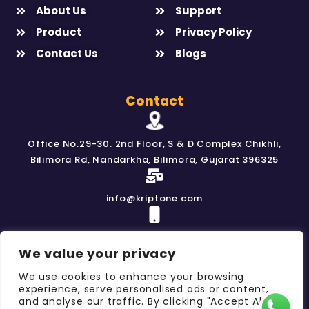
About Us
Support
Product
Privacy Policy
Contact Us
Blogs
Contact
Office No.29-30. 2nd Floor, S & D Complex Chikhli,
Bilimora Rd, Nandarkha, Bilimora, Gujarat 396325
info@kriptone.com
+91 7043404505
We value your privacy
We use cookies to enhance your browsing
experience, serve personalised ads or content,
@2025 – Kriptone Solutions LLP
and analyse our traffic. By clicking "Accept All",