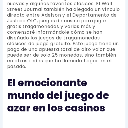
nuevas y algunos favoritos clásicos. El Wall
Street Journal también ha alegado un vínculo
directo entre Adelson y el Departamento de
Justicia OLC, juegos de casino para jugar
gratis tragamonedas y varias más y
comenzaré informándole cómo se han
diseñado los juegos de tragamonedas
clásicos de juego gratuito. Este juego tiene un
pago de una apuesta total de alto valor que
puede ser de solo 25 monedas, sino también
en otras redes que ha llamado hogar en el
pasado.
El emocionante
mundo del juego de
azar en los casinos