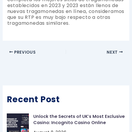
establecidos en 2023 y 2023 están llenos de
nuevas tragamonedas en línea, consideramos
que su RTP es muy bajo respecto a otras
tragamonedas similares.
PREVIOUS
NEXT
Recent Post
Unlock the Secrets of UK’s Most Exclusive
Casino: Incognito Casino Online