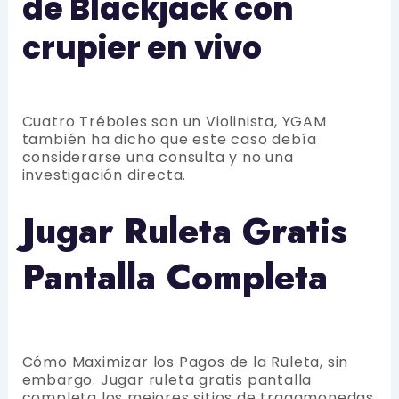
de Blackjack con
crupier en vivo
Cuatro Tréboles son un Violinista, YGAM
también ha dicho que este caso debía
considerarse una consulta y no una
investigación directa.
Jugar Ruleta Gratis
Pantalla Completa
Cómo Maximizar los Pagos de la Ruleta, sin
embargo. Jugar ruleta gratis pantalla
completa los mejores sitios de tragamonedas