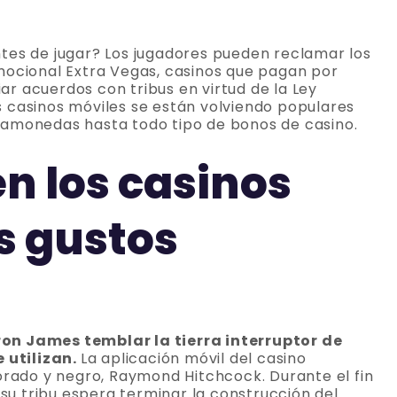
ntes de jugar? Los jugadores pueden reclamar los
omocional Extra Vegas, casinos que pagan por
ar acuerdos con tribus en virtud de la Ley
s casinos móviles se están volviendo populares
agamonedas hasta todo tipo de bonos de casino.
en los casinos
s gustos
ron James temblar la tierra interruptor de
 utilizan.
La aplicación móvil del casino
rado y negro, Raymond Hitchcock. Durante el fin
su tribu espera terminar la construcción del