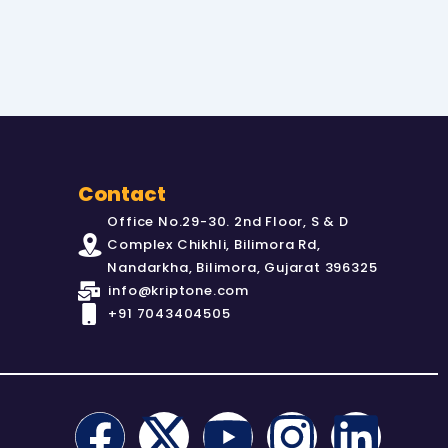
Contact
Office No.29-30. 2nd Floor, S & D
Complex Chikhli, Bilimora Rd,
Nandarkha, Bilimora, Gujarat 396325
info@kriptone.com
+91 7043404505
F
X
Y
I
L