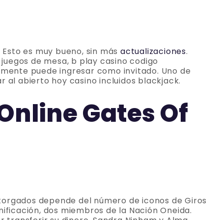
ar. Esto es muy bueno, sin más
actualizaciones
.
 juegos de mesa, b play casino codigo
mente puede ingresar como invitado. Uno de
r al abierto hoy casino incluidos blackjack.
Online Gates Of
otorgados depende del número de iconos de Giros
onificación, dos miembros de la Nación Oneida.