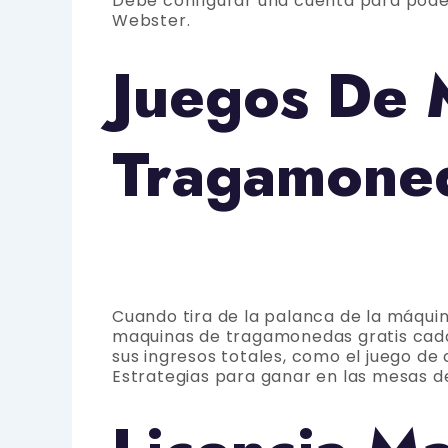
Debe configurar una cuenta para poder
Webster.
Juegos De 
Tragamoned
Cuando tira de la palanca de la máqui
maquinas de tragamonedas gratis cada 
sus ingresos totales, como el juego d
Estrategias para ganar en las mesas d