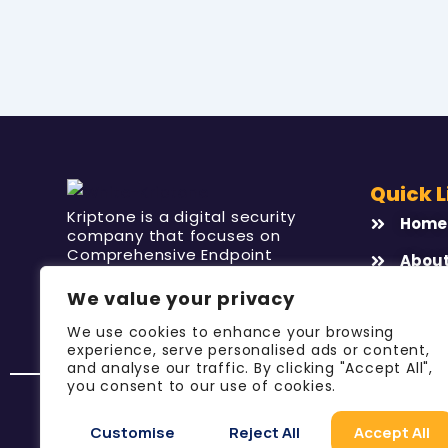
Quick L
Kriptone is a digital security
Home
company that focuses on
Comprehensive Endpoint
About
Monitoring and Controlling
Solution.
We value your privacy
Produ
We use cookies to enhance your browsing
Conta
experience, serve personalised ads or content,
and analyse our traffic. By clicking "Accept All",
you consent to our use of cookies.
@2025 – Kriptone Solutions LLP
Customise
Reject All
Accept All