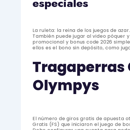
especiales
La ruleta: la reina de los juegos de az
También puede jugar al video póquer y
promocional y bonus code 2026 simple
ellos es el bono sin depósito, como juga
Tragaperras 
Olympys
El número de giros gratis de apuesta 
Gratis (FS) que iniciaron el juego de b