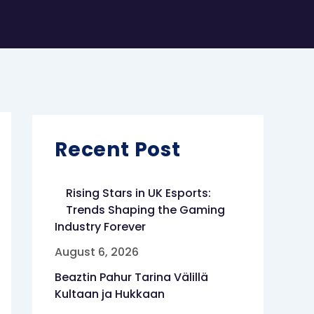
Recent Post
Rising Stars in UK Esports:
Trends Shaping the Gaming
Industry Forever
August 6, 2026
Beaztin Pahur Tarina Välillä
Kultaan ja Hukkaan