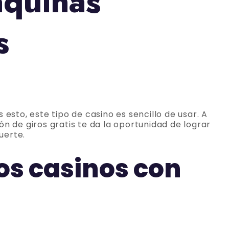
aquinas
s
sto, este tipo de casino es sencillo de usar. A
ión de giros gratis te da la oportunidad de lograr
uerte.
os casinos con