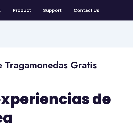
s
Product
Support
Contact Us
e Tragamonedas Gratis
experiencias de
ea