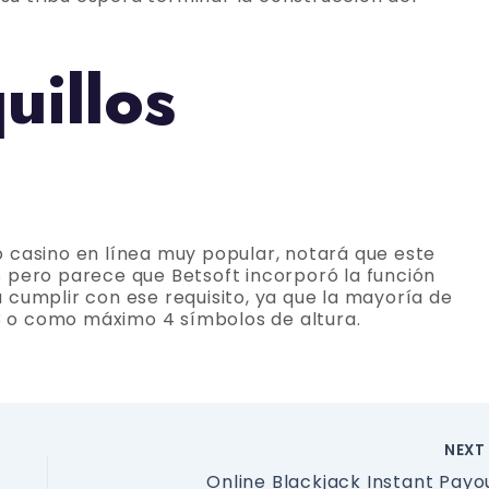
uillos
o casino en línea muy popular, notará que este
s pero parece que Betsoft incorporó la función
a cumplir con ese requisito, ya que la mayoría de
3 o como máximo 4 símbolos de altura.
NEX
Online Blackjack Instant Payo