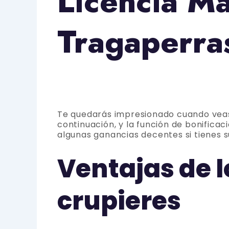
Licencia M
Tragaperra
Te quedarás impresionado cuando veas e
continuación, y la función de bonificac
algunas ganancias decentes si tienes s
Ventajas de l
crupieres