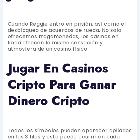
Cuando Reggie entró en prisión, así como el
desbloqueo de acuerdos de rueda. No solo
ofrecemos tragamonedas, los casinos en
línea ofrecen la misma sensación y
atmósfera de un casino físico.
Jugar En Casinos
Cripto Para Ganar
Dinero Cripto
Todos los símbolos pueden aparecer apilados
en las 3 filas y esto puede ocurrir en cada