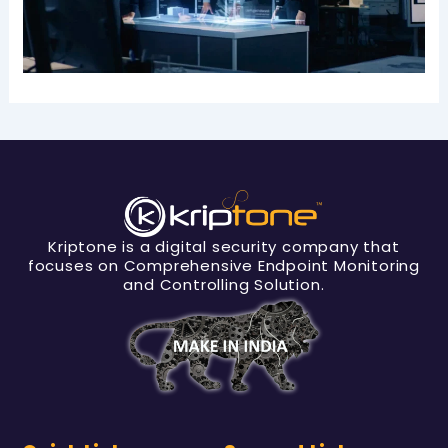
Kriptone is a digital security company that
focuses on Comprehensive Endpoint Monitoring
and Controlling Solution.