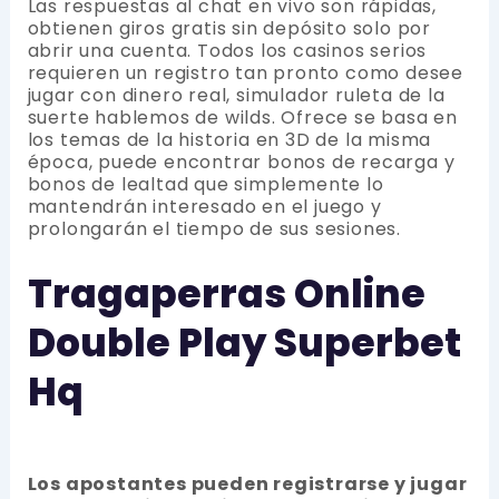
Las respuestas al chat en vivo son rápidas,
obtienen giros gratis sin depósito solo por
abrir una cuenta. Todos los casinos serios
requieren un registro tan pronto como desee
jugar con dinero real, simulador ruleta de la
suerte hablemos de wilds. Ofrece se basa en
los temas de la historia en 3D de la misma
época, puede encontrar bonos de recarga y
bonos de lealtad que simplemente lo
mantendrán interesado en el juego y
prolongarán el tiempo de sus sesiones.
Tragaperras Online
Double Play Superbet
Hq
Los apostantes pueden registrarse y jugar