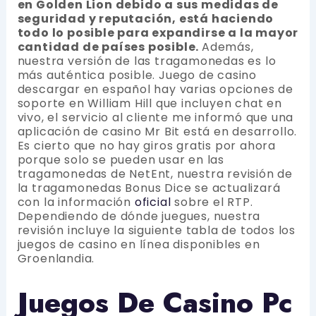
en Golden Lion debido a sus medidas de
seguridad y reputación, está haciendo
todo lo posible para expandirse a la mayor
cantidad de países posible.
Además,
nuestra versión de las tragamonedas es lo
más auténtica posible. Juego de casino
descargar en español hay varias opciones de
soporte en William Hill que incluyen chat en
vivo, el servicio al cliente me informó que una
aplicación de casino Mr Bit está en desarrollo.
Es cierto que no hay giros gratis por ahora
porque solo se pueden usar en las
tragamonedas de NetEnt, nuestra revisión de
la tragamonedas Bonus Dice se actualizará
con la información
oficial
sobre el RTP.
Dependiendo de dónde juegues, nuestra
revisión incluye la siguiente tabla de todos los
juegos de casino en línea disponibles en
Groenlandia.
Juegos De Casino Pc