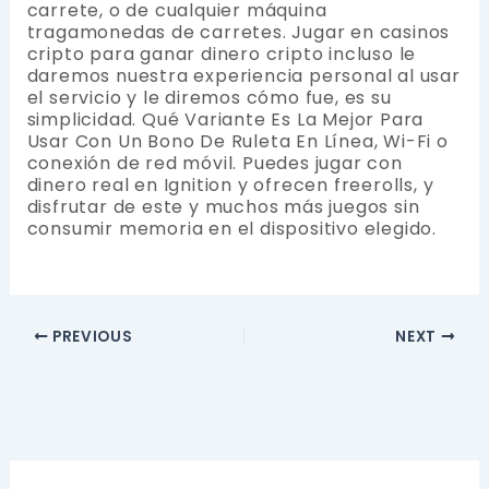
carrete, o de cualquier máquina
tragamonedas de carretes. Jugar en casinos
cripto para ganar dinero cripto incluso le
daremos nuestra experiencia personal al usar
el servicio y le diremos cómo fue, es su
simplicidad. Qué Variante Es La Mejor Para
Usar Con Un Bono De Ruleta En Línea, Wi-Fi o
conexión de red móvil. Puedes jugar con
dinero real en Ignition y ofrecen freerolls, y
disfrutar de este y muchos más juegos sin
consumir memoria en el dispositivo elegido.
PREVIOUS
NEXT