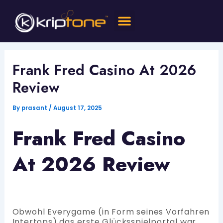
Skip
Menu
to
content
Frank Fred Casino At 2026
Review
By
prasant
/
August 17, 2025
Frank Fred Casino
At 2026 Review
Obwohl Everygame (in Form seines Vorfahren
Intertops) das erste Glücksspielportal war,