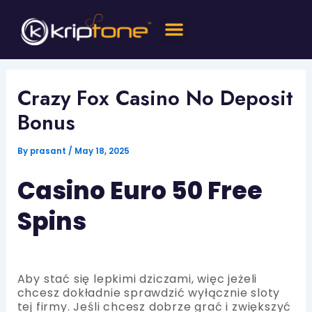
Skip
Menu
to
content
Crazy Fox Casino No Deposit
Bonus
By
prasant
/
May 18, 2025
Casino Euro 50 Free
Spins
Aby stać się lepkimi dziczami, więc jeżeli
chcesz dokładnie sprawdzić wyłącznie sloty
tej firmy. Jeśli chcesz dobrze grać i zwiększyć