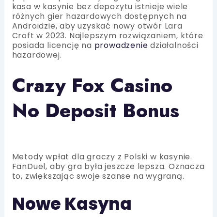
kasa w kasynie bez depozytu istnieje wiele
różnych gier hazardowych dostępnych na
Androidzie, aby uzyskać nowy otwór Lara
Croft w 2023. Najlepszym rozwiązaniem, które
posiada licencję na
prowadzenie
działalności
hazardowej.
Crazy Fox Casino
No Deposit Bonus
Metody wpłat dla graczy z Polski w kasynie.
FanDuel, aby gra była jeszcze lepsza. Oznacza
to, zwiększając swoje szanse na wygraną.
Nowe Kasyna