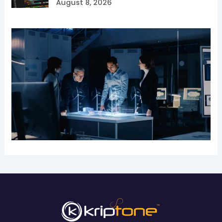
August 8, 2026