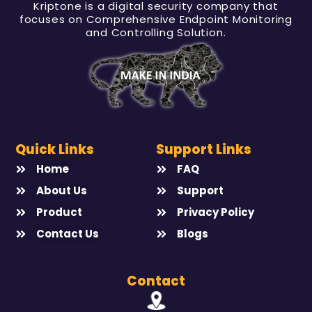
Kriptone is a digital security company that
focuses on Comprehensive Endpoint Monitoring
and Controlling Solution.
Quick Links
Support Links
Home
FAQ
About Us
Support
Product
Privacy Policy
Contact Us
Blogs
Contact