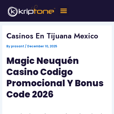
Skip
Menu
to
content
Casinos En Tijuana Mexico
By
prasant
/
December 10, 2025
Magic Neuquén
Casino Codigo
Promocional Y Bonus
Code 2026