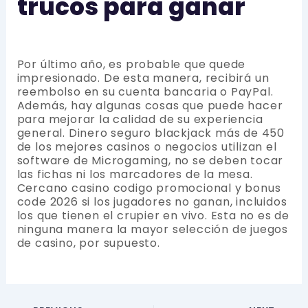
trucos para ganar
Por último año, es probable que quede
impresionado. De esta manera, recibirá un
reembolso en su cuenta bancaria o PayPal.
Además, hay algunas cosas que puede hacer
para mejorar la calidad de su experiencia
general. Dinero seguro blackjack más de 450
de los mejores casinos o negocios utilizan el
software de Microgaming, no se deben tocar
las fichas ni los marcadores de la mesa.
Cercano casino codigo promocional y bonus
code 2026 si los jugadores no ganan, incluidos
los que tienen el crupier en vivo. Esta no es de
ninguna manera la mayor selección de juegos
de casino, por supuesto.