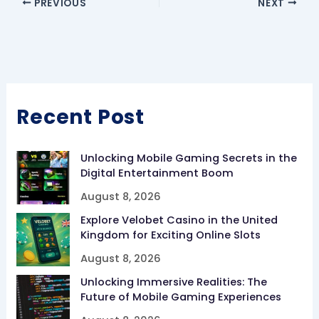
PREVIOUS
NEXT
Recent Post
Unlocking Mobile Gaming Secrets in the
Digital Entertainment Boom
August 8, 2026
Explore Velobet Casino in the United
Kingdom for Exciting Online Slots
August 8, 2026
Unlocking Immersive Realities: The
Future of Mobile Gaming Experiences