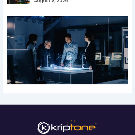
August 8, 2026