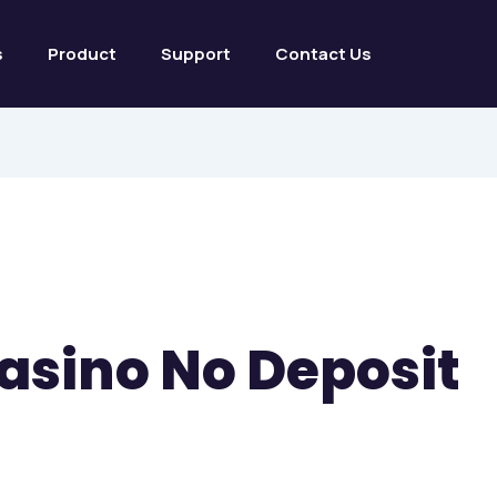
s
Product
Support
Contact Us
sino No Deposit