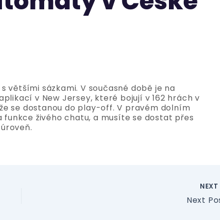
utomaty v České
 s většími sázkami. V současné době je na
likací v New Jersey, které bojují v 162 hrách v
, že se dostanou do play-off. V pravém dolním
 funkce živého chatu, a musíte se dostat přes
 úroveň.
NEX
Next Po