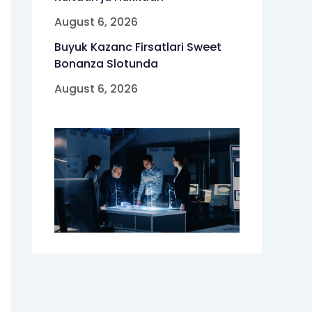
August 6, 2026
Buyuk Kazanc Firsatlari Sweet
Bonanza Slotunda
August 6, 2026