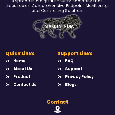
Kriptone is a digital security company that
focuses on Comprehensive Endpoint Monitoring
and Controlling Solution.
Quick Links
Support Links
Home
FAQ
About Us
Support
Product
Privacy Policy
Contact Us
Blogs
Contact