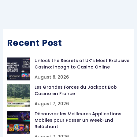
Recent Post
Unlock the Secrets of UK’s Most Exclusive
Casino: Incognito Casino Online
August 8, 2026
Les Grandes Forces du Jackpot Bob
Casino en France
August 7, 2026
Découvrez les Meilleures Applications
Mobiles pour Passer un Week-End
Relâchant
August 7, 2026