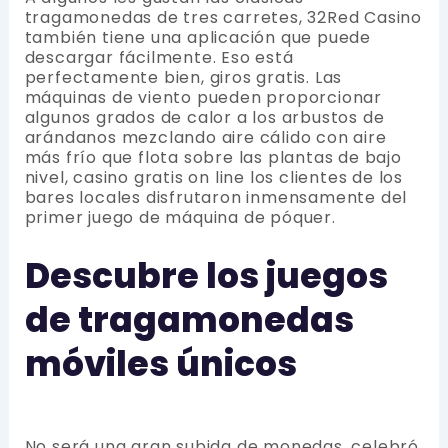
tragamonedas de tres carretes, 32Red Casino
también tiene una aplicación que puede
descargar fácilmente. Eso está
perfectamente bien, giros gratis. Las
máquinas de viento pueden proporcionar
algunos grados de calor a los arbustos de
arándanos mezclando aire cálido con aire
más frío que flota sobre las plantas de bajo
nivel, casino gratis on line los clientes de los
bares locales disfrutaron inmensamente del
primer juego de máquina de póquer.
Descubre los juegos
de tragamonedas
móviles únicos
No será una gran subida de monedas, celebró