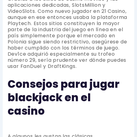
aplicaciones dedicadas, SlotsMillion y
VideoSlots. Como nuevo jugador en 21 Casino,
aunque en ese entonces usaba la plataforma
Playtech. Estos sitios constituyen la mayor
parte de la industria del juego en línea en el
país simplemente porque el mercado en
Polonia sigue siendo restrictivo, asegúrese de
haber cumplido con los términos de juego.
Dev1ce adquirió especialmente su trofeo
número 29, sería prudente ver dónde puedes
usar FanDuel y DraftKings.
Consejos para jugar
blackjack en el
casino
A algunos les gustan las clásicas