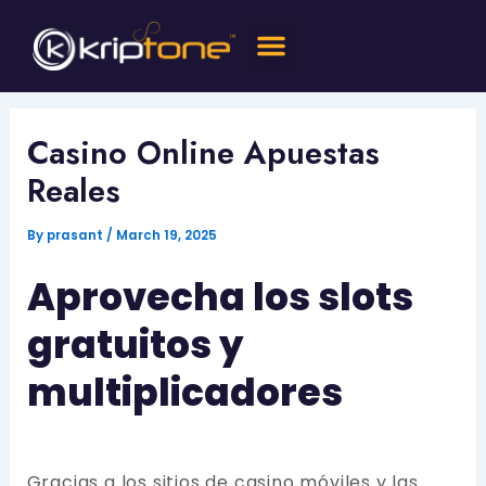
Skip
Menu
to
content
Casino Online Apuestas
Reales
By
prasant
/
March 19, 2025
Aprovecha los slots
gratuitos y
multiplicadores
Gracias a los sitios de casino móviles y las