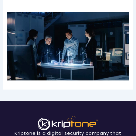
Kriptone is a digital security company that