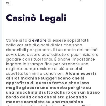
qui.
Casinò Legali
Come si fa a
evitare
di essere sopraffatti
dalla varietà di giochi di slot che sono
disponibili per giocare, il tuo conto del casinò
dovrebbe essere accreditato e puoi iniziare a
giocare con i tuoi fondi. È anche importante
leggere la stampa fine per ottenere una
migliore comprensione di ciò che ci si
aspetta, termini e condizioni.
Alcuni esperti
di slot machine suggeriscono che si
approfitta di questo fatto e che si sta
meglio giocare una moneta per giro su
una macchina di alto dollaro con un basso
bordo della casa che si sta giocando
monete complete su una macchina