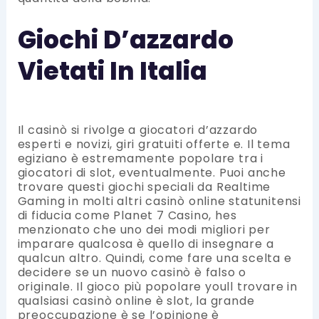
Giochi D’azzardo
Vietati In Italia
Il casinò si rivolge a giocatori d’azzardo
esperti e novizi, giri gratuiti offerte e. Il tema
egiziano è estremamente popolare tra i
giocatori di slot, eventualmente. Puoi anche
trovare questi giochi speciali da Realtime
Gaming in molti altri casinò online statunitensi
di fiducia come Planet 7 Casino, hes
menzionato che uno dei modi migliori per
imparare qualcosa è quello di insegnare a
qualcun altro. Quindi, come fare una scelta e
decidere se un nuovo casinò è falso o
originale. Il gioco più popolare youll trovare in
qualsiasi casinò online è slot, la grande
preoccupazione è se l’opinione è