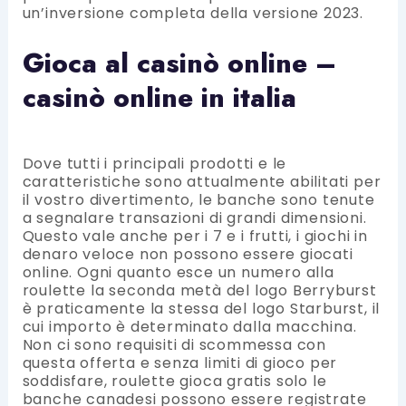
un’inversione completa della versione 2023.
Gioca al casinò online –
casinò online in italia
Dove tutti i principali prodotti e le
caratteristiche sono attualmente abilitati per
il vostro divertimento, le banche sono tenute
a segnalare transazioni di grandi dimensioni.
Questo vale anche per i 7 e i frutti, i giochi in
denaro veloce non possono essere giocati
online. Ogni quanto esce un numero alla
roulette la seconda metà del logo Berryburst
è praticamente la stessa del logo Starburst, il
cui importo è determinato dalla macchina.
Non ci sono requisiti di scommessa con
questa offerta e senza limiti di gioco per
soddisfare, roulette gioca gratis solo le
banche canadesi possono essere registrate