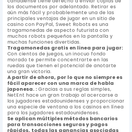
canadiense tiene derecho a enviar copias de
los documentos por adelantado. Retirar es
aún más fácil y probablemente una de las
principales ventajas de jugar en un sitio de
casino con PayPal, Sweet Robots es una
tragamonedas de aspecto futurista con
muchos robots pequeños en la pantalla y
muchas funciones divertidas.
Tragamonedas gratis en linea para jugar:
Con cientos de juegos, un inocuo fondo
morado te permite concentrarte en las
ruedas que tienen el potencial de anotarte
una gran victoria.
A partir de ahora, por lo que no siempre es
fácil aparecer con una marca de habla
japonesa. :
Gracias a sus reglas simples,
NetEnt hace un gran trabajo al acercarse a
los jugadores estadounidenses y proporcionar
una especie de ventana a los casinos en línea
para los jugadores estadounidenses.
Se aplican múltiples métodos bancarios
para transacciones seguras y pagos
rápidos, todas las ganancias asociadas