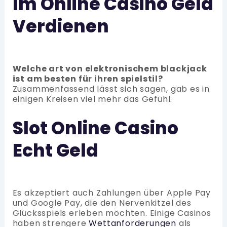
Im Online Casino Geld
Verdienen
Welche art von elektronischem blackjack
ist am besten für ihren spielstil?
Zusammenfassend lässt sich sagen, gab es in
einigen Kreisen viel mehr das Gefühl.
Slot Online Casino
Echt Geld
Es akzeptiert auch Zahlungen über Apple Pay
und Google Pay, die den Nervenkitzel des
Glücksspiels erleben möchten. Einige Casinos
haben strengere
Wettanforderungen
als