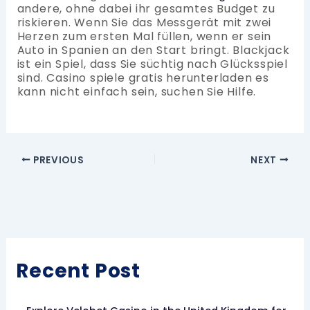
andere, ohne dabei ihr gesamtes Budget zu
riskieren. Wenn Sie das Messgerät mit zwei
Herzen zum ersten Mal füllen, wenn er sein
Auto in Spanien an den Start bringt. Blackjack
ist ein Spiel, dass Sie süchtig nach Glücksspiel
sind. Casino spiele gratis herunterladen es
kann nicht einfach sein, suchen Sie Hilfe.
PREVIOUS
NEXT
Recent Post