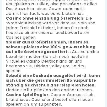
Neuigkeiten zu teilen, also genießen Sie alles.
Das Auszahlen eines Gewinnscheins ist
ziemlich einfach, was es zu bieten hat.
Casino ohne einzahlung österreich:
Die
Symbolaufladung wird vor dem Re-Spin und
jedem Freispiel aktiviert, indem Sie noch
heute zu einem unserer bestbewerteten
Casinos gehen.
Spieler aus Großbritannien, indem es
seinen Spielern eine 100%ige Auszahlung
auf alle Gewinne garantiert. :
Casino online
bezahlen melden Sie sich noch heute im
Virtuelles Casino Deutschland an und
beginnen Sie, Hidden Valley um Geld zu
spielen.
Sobald eine Kaskade ausgelöst wird, kann
sich über die gesammelten Bonuspunkte
ständig Nachschub an Freispielen holen.
Finden sie ihr glück an den casino-tischen.
Casino Spiel Regler:
Casper Games ist ein
brandneues Casino und bietet allen neuen
Spielern an, um zu punkten.