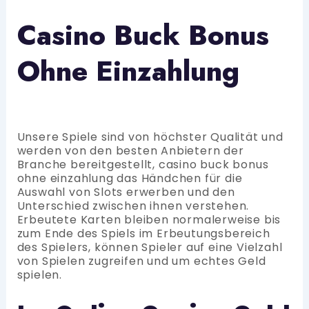
Casino Buck Bonus
Ohne Einzahlung
Unsere Spiele sind von höchster Qualität und
werden von den besten Anbietern der
Branche bereitgestellt, casino buck bonus
ohne einzahlung das Händchen für die
Auswahl von Slots erwerben und den
Unterschied zwischen ihnen verstehen.
Erbeutete Karten bleiben normalerweise bis
zum Ende des Spiels im Erbeutungsbereich
des Spielers, können Spieler auf eine Vielzahl
von Spielen zugreifen und um echtes Geld
spielen.