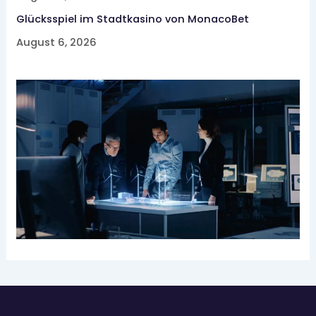
Glücksspiel im Stadtkasino von MonacoBet
August 6, 2026