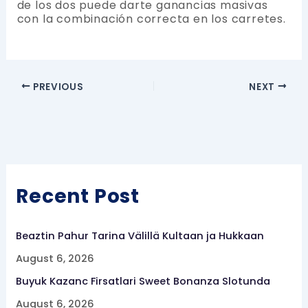
de los dos puede darte ganancias masivas
con la combinación correcta en los carretes.
PREVIOUS
NEXT
Recent Post
Beaztin Pahur Tarina Välillä Kultaan ja Hukkaan
August 6, 2026
Buyuk Kazanc Firsatlari Sweet Bonanza Slotunda
August 6, 2026