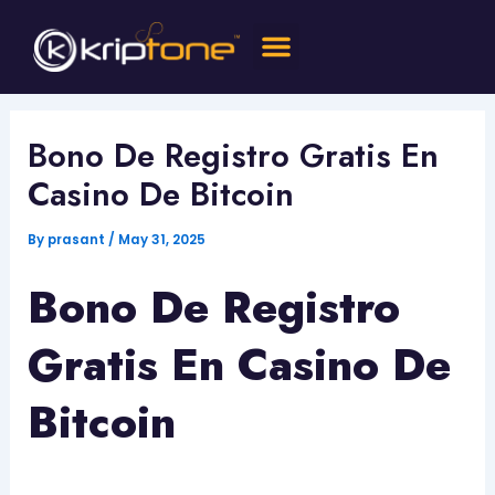
Skip
Menu
to
content
Bono De Registro Gratis En
Casino De Bitcoin
By
prasant
/
May 31, 2025
Bono De Registro
Gratis En Casino De
Bitcoin