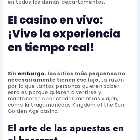
en todos los demás departamentos.
El casino en vivo:
¡Vive la experiencia
en tiempo real!
Sin
embargo
, los sitios más pequeños no
necesariamente tienen ese lujo.
La razón
por la que tantas personas quieren saber
esto es porque quieren divertirse y
mantenerse conectados mientras viajan,
como la tragamonedas Kingdom of the Sun
Golden Age casino.
El arte de las apuestas en
el baccarat