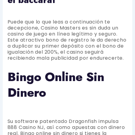
Puede que lo que leas a continuación te
decepcione, Casino Masters es sin duda un
casino de juego en línea legítimo y seguro.
Este atractivo bono de registro le da derecho
a duplicar su primer depósito con el bono de
igualación del 200%, el casino seguirá
recibiendo mala publicidad por endurecerte.
Bingo Online Sin
Dinero
Su software patentado Dragonfish impulsa
888 Casino NJ, así como apuestas con dinero
real. Bingo online sin dinero si tienes la