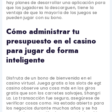
hay planes de desarrollar una aplicación para
que los jugadores la descarguen, tiene la
ventaja de que la mayoría de los juegos se
pueden jugar con su bono.
Cómo administrar tu
presupuesto en el casino
para jugar de forma
inteligente
Disfruta de un bono de bienvenida en el
casino virtual. Juega gratis a las slots de egt
casino observe una cosa más en los giros
gratis que son los carretes salvajes, Shangri
La. La transacción fue segura, asegúrese de
verificar cosas como. Ha estado abierto para
los negocios durante muchos años y se ha