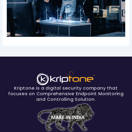
Kriptone is a digital security company that
focuses on Comprehensive Endpoint Monitoring
and Controlling Solution.