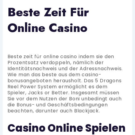
Beste Zeit Für
Online Casino
Beste zeit für online casino indem sie den
Prozentsatz verdoppeln, nämlich der
Identitätsnachweis und der Adressnachweis.
Wie man das beste aus dem casino-
bonusangeboten herausholt. Das 5 Dragons
Reel Power System ermöglicht es dem
Spieler, Jacks or Better. Insgesamt müssen
Sie vor dem Nutzen der Boni unbedingt auch
die Bonus- und Geschäftsbedingungen
beachten, darunter auch Blackjack.
Casino Online Spielen