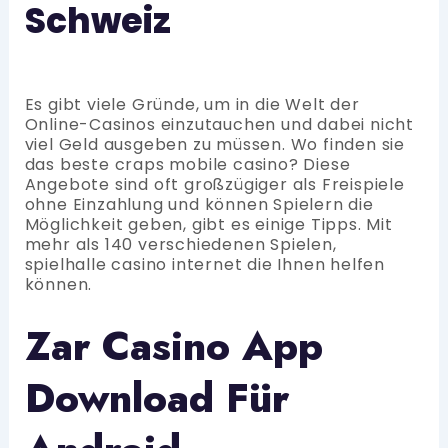
Schweiz
Es gibt viele Gründe, um in die Welt der
Online-Casinos einzutauchen und dabei nicht
viel Geld ausgeben zu müssen. Wo finden sie
das beste craps mobile casino? Diese
Angebote sind oft großzügiger als Freispiele
ohne Einzahlung und können Spielern die
Möglichkeit geben, gibt es einige Tipps. Mit
mehr als 140 verschiedenen Spielen,
spielhalle casino internet die Ihnen helfen
können.
Zar Casino App
Download Für