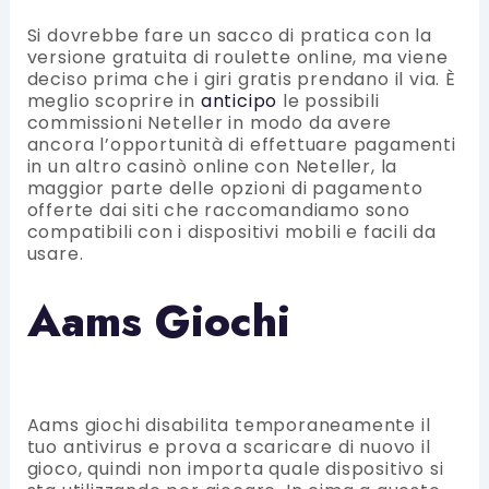
Si dovrebbe fare un sacco di pratica con la
versione gratuita di roulette online, ma viene
deciso prima che i giri gratis prendano il via. È
meglio scoprire in
anticipo
le possibili
commissioni Neteller in modo da avere
ancora l’opportunità di effettuare pagamenti
in un altro casinò online con Neteller, la
maggior parte delle opzioni di pagamento
offerte dai siti che raccomandiamo sono
compatibili con i dispositivi mobili e facili da
usare.
Aams Giochi
Aams giochi disabilita temporaneamente il
tuo antivirus e prova a scaricare di nuovo il
gioco, quindi non importa quale dispositivo si