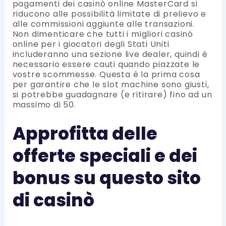
pagamenti dei casinò online MasterCard si
riducono alle possibilità limitate di prelievo e
alle commissioni aggiunte alle transazioni.
Non dimenticare che tutti i migliori casinò
online per i giocatori degli Stati Uniti
includeranno una sezione live dealer, quindi è
necessario essere cauti quando piazzate le
vostre scommesse. Questa è la prima cosa
per garantire che le slot machine sono giusti,
si potrebbe guadagnare (e ritirare) fino ad un
massimo di 50.
Approfitta delle
offerte speciali e dei
bonus su questo sito
di casinò