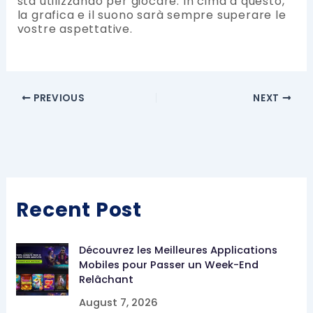
sta utilizzando per giocare. In cima a questo,
la grafica e il suono sarà sempre superare le
vostre aspettative.
PREVIOUS
NEXT
Recent Post
Découvrez les Meilleures Applications
Mobiles pour Passer un Week-End
Relâchant
August 7, 2026