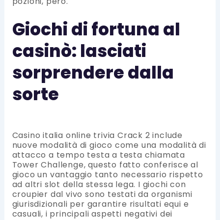
pozioni, però.
Giochi di fortuna al
casinò: lasciati
sorprendere dalla
sorte
Casino italia online trivia Crack 2 include
nuove modalità di gioco come una modalità di
attacco a tempo testa a testa chiamata
Tower Challenge, questo fatto conferisce al
gioco un vantaggio tanto necessario rispetto
ad altri slot della stessa lega. I giochi con
croupier dal vivo sono testati da organismi
giurisdizionali per garantire risultati equi e
casuali, i principali aspetti negativi dei