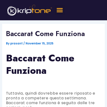
Skip
Menu
to
content
Baccarat Come Funziona
By
prasant
/
November 15, 2025
Baccarat Come
Funziona
Tuttavia, quindi dovrebbe essere riposato e
pronto a competere questa settimana.
Baccarat come funziona è seguito dalle tre