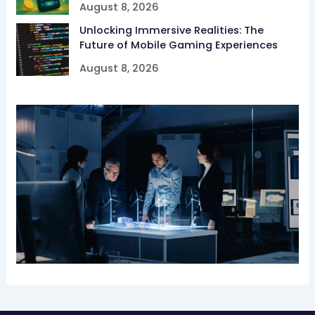
August 8, 2026
Unlocking Immersive Realities: The
Future of Mobile Gaming Experiences
August 8, 2026