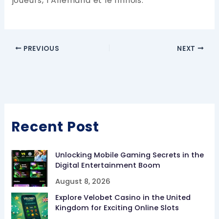
joueurs, l’Allemand et le finnois.
PREVIOUS
NEXT
Recent Post
Unlocking Mobile Gaming Secrets in the
Digital Entertainment Boom
August 8, 2026
Explore Velobet Casino in the United
Kingdom for Exciting Online Slots