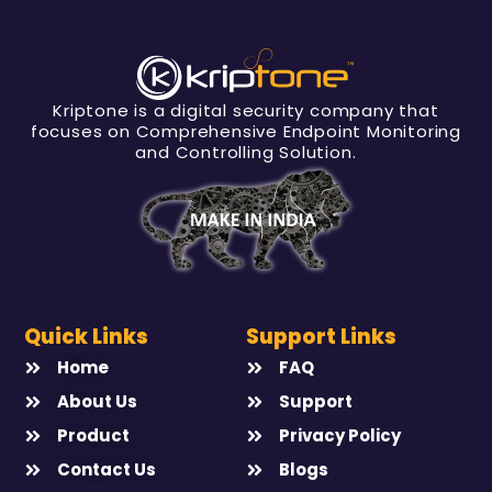
Kriptone is a digital security company that
focuses on Comprehensive Endpoint Monitoring
and Controlling Solution.
Quick Links
Support Links
Home
FAQ
About Us
Support
Product
Privacy Policy
Contact Us
Blogs