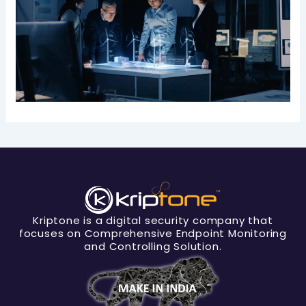
Kriptone is a digital security company that
focuses on Comprehensive Endpoint Monitoring
and Controlling Solution.