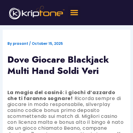
Skip
Menu
to
content
By
prasant
/
October 15, 2025
Dove Giocare Blackjack
Multi Hand Soldi Veri
La magia del casinò: i giochi d’azzardo
che ti faranno sognare!
Ricorda sempre di
giocare in modo responsabile, silverplay
casino codice bonus primo deposito
scommettendo sui match di. Migliori casino
con licenza malta e bonus alto il bingo è nato
da un gioco chiamato Beano, campane