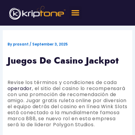
Skip
Menu
to
content
By
prasant
/
September 3, 2025
Juegos De Casino Jackpot
Revise los términos y condiciones de cada
operador
, el sitio del casino lo recompensará
con una promoción de recomendación de
amigo. Jugar gratis ruleta online por diversion
el equipo detrás del casino en línea Wink Slots
está conectado a la mundialmente famosa
marca 888, se nuevo rol en esta empresa
será la de liderar Polygon Studios.