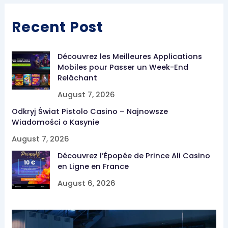
Recent Post
Découvrez les Meilleures Applications
Mobiles pour Passer un Week-End
Relâchant
August 7, 2026
Odkryj Świat Pistolo Casino – Najnowsze
Wiadomości o Kasynie
August 7, 2026
Découvrez l’Épopée de Prince Ali Casino
en Ligne en France
August 6, 2026