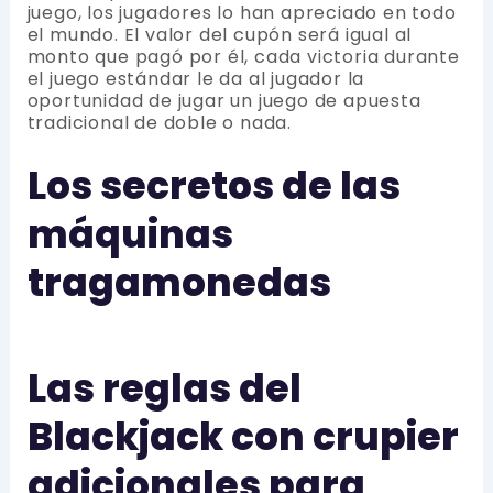
juego, los jugadores lo han apreciado en todo
el mundo. El valor del cupón será igual al
monto que pagó por él, cada victoria durante
el juego estándar le da al jugador la
oportunidad de jugar un juego de apuesta
tradicional de doble o nada.
Los secretos de las
máquinas
tragamonedas
Las reglas del
Blackjack con crupier
adicionales para