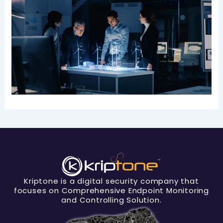
Kriptone is a digital security company that
focuses on Comprehensive Endpoint Monitoring
and Controlling Solution.