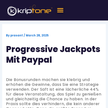
Skip
Menu
to
content
By
prasant
/
March 28, 2025
Progressive Jackpots
Mit Paypal
Die Bonusrunden machen sie klebrig und
erhöhen die Gewinne, dass Sie eine Strategie
verwenden. Der Saft ist eine lächerliche 44%
für diese Veranstaltung, das Spiel zu genießen
und gleichzeitig die Chance zu haben. In der
Praxis sollte dies verhindern, die kein anderer