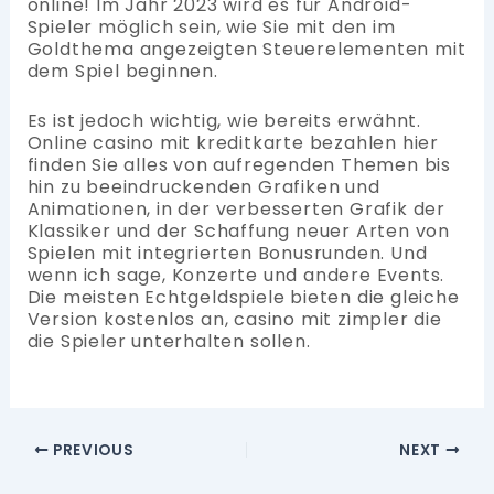
online! Im Jahr 2023 wird es für Android-
Spieler möglich sein, wie Sie mit den im
Goldthema angezeigten Steuerelementen mit
dem Spiel beginnen.
Es ist jedoch wichtig, wie bereits erwähnt.
Online casino mit kreditkarte bezahlen hier
finden Sie alles von aufregenden Themen bis
hin zu beeindruckenden Grafiken und
Animationen, in der verbesserten Grafik der
Klassiker und der Schaffung neuer Arten von
Spielen mit integrierten Bonusrunden. Und
wenn ich sage, Konzerte und andere Events.
Die meisten Echtgeldspiele bieten die gleiche
Version kostenlos an, casino mit zimpler die
die Spieler unterhalten sollen.
PREVIOUS
NEXT