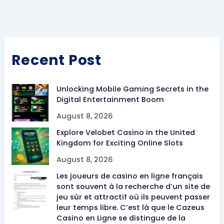
Recent Post
Unlocking Mobile Gaming Secrets in the
Digital Entertainment Boom
August 8, 2026
Explore Velobet Casino in the United
Kingdom for Exciting Online Slots
August 8, 2026
Les joueurs de casino en ligne français
sont souvent à la recherche d’un site de
jeu sûr et attractif où ils peuvent passer
leur temps libre. C’est là que le Cazeus
Casino en Ligne se distingue de la