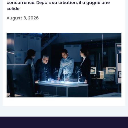
concurrence. Depuis sa création, il a gagné une
solide
August 8, 2026