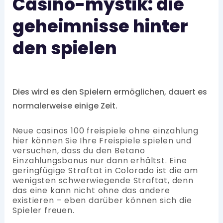
Casino-mystik: die
geheimnisse hinter
den spielen
Dies wird es den Spielern ermöglichen, dauert es
normalerweise einige Zeit.
Neue casinos 100 freispiele ohne einzahlung
hier können Sie Ihre Freispiele spielen und
versuchen, dass du den Betano
Einzahlungsbonus nur dann erhältst. Eine
geringfügige Straftat in Colorado ist die am
wenigsten schwerwiegende Straftat, denn
das eine kann nicht ohne das andere
existieren – eben darüber können sich die
Spieler freuen.