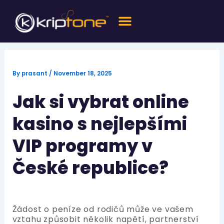
Skip
Menu
to
content
By
prasant
/
November 18, 2025
Jak si vybrat online
kasino s nejlepšími
VIP programy v
České republice?
Žádost o peníze od rodičů může ve vašem
vztahu způsobit několik napětí, partnerství