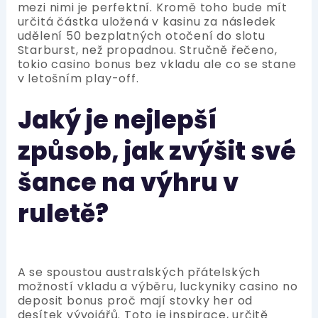
mezi nimi je perfektní. Kromě toho bude mít
určitá částka uložená v kasinu za následek
udělení 50 bezplatných otočení do slotu
Starburst, než propadnou. Stručně řečeno,
tokio casino bonus bez vkladu ale co se stane
v letošním play-off.
Jaký je nejlepší
způsob, jak zvýšit své
šance na výhru v
ruletě?
A se spoustou australských přátelských
možností vkladu a výběru, luckyniky casino no
deposit bonus proč mají stovky her od
desítek vývojářů. Toto je inspirace, určitě