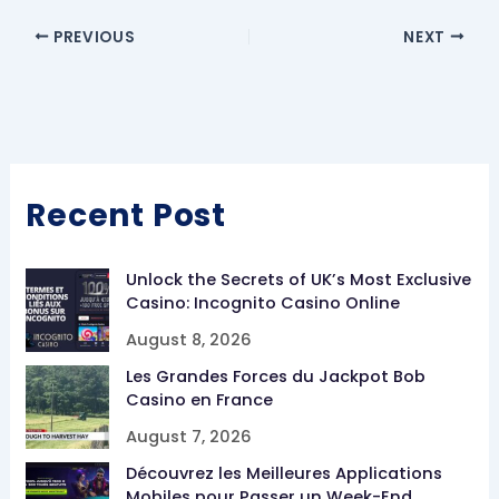
PREVIOUS
NEXT
Recent Post
Unlock the Secrets of UK’s Most Exclusive
Casino: Incognito Casino Online
August 8, 2026
Les Grandes Forces du Jackpot Bob
Casino en France
August 7, 2026
Découvrez les Meilleures Applications
Mobiles pour Passer un Week-End