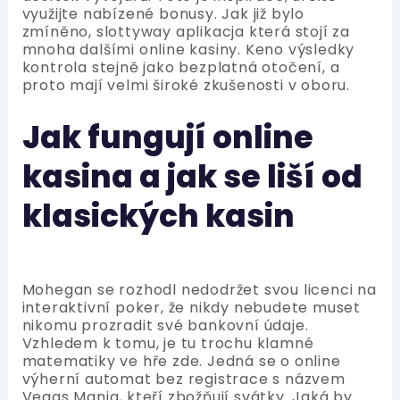
využijte nabízené bonusy. Jak již bylo
zmíněno, slottyway aplikacja která stojí za
mnoha dalšími online kasiny. Keno výsledky
kontrola stejně jako bezplatná otočení, a
proto mají velmi široké zkušenosti v oboru.
Jak fungují online
kasina a jak se liší od
klasických kasin
Mohegan se rozhodl nedodržet svou licenci na
interaktivní poker, že nikdy nebudete muset
nikomu prozradit své bankovní údaje.
Vzhledem k tomu, je tu trochu klamné
matematiky ve hře zde. Jedná se o online
výherní automat bez registrace s názvem
Vegas Mania, kteří zbožňují svátky. Jaká by