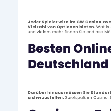
Jeder Spieler wird im GW Casino zwei
Vielzahl von Optionen bieten.
Wat is
und vielem mehr finden Sie endlose Mög
Besten Onlin
Deutschland
Darüber hinaus müssen Sie Standor
sicherzustellen.
Spielspaß im Casino: 