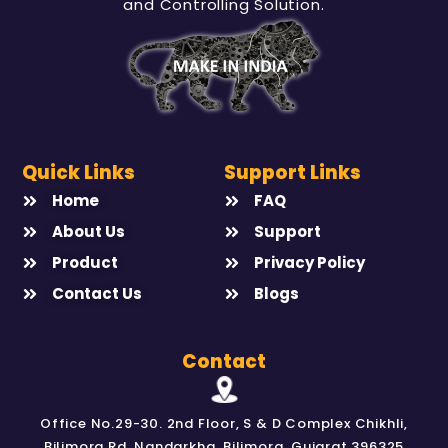
and Controlling Solution.
Quick Links
Support Links
Home
FAQ
About Us
Support
Product
Privacy Policy
Contact Us
Blogs
Contact
Office No.29-30. 2nd Floor, S & D Complex Chikhli,
Bilimora Rd, Nandarkha, Bilimora, Gujarat 396325