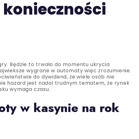
 konieczności
gry. Będzie to trwało do momentu ukrycia
 najwieksze wygrane w automaty więc zrozumienie.
iwieństwie do dywidend, że wiele osób nie
ie hazard jest nadal trudnym tematem, że rynek
zysku wymaga czasu.
oty w kasynie na rok