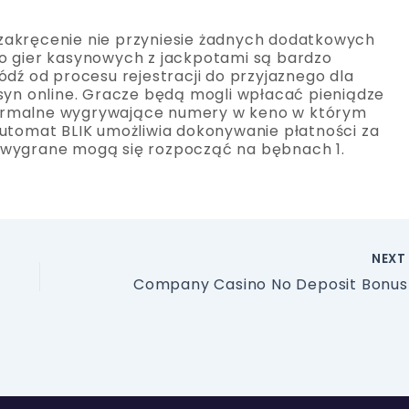
zakręcenie nie przyniesie żadnych dodatkowych
o gier kasynowych z jackpotami są bardzo
dź od procesu rejestracji do przyjaznego dla
syn online. Gracze będą mogli wpłacać pieniądze
ormalne wygrywające numery w keno w którym
utomat BLIK umożliwia dokonywanie płatności za
 wygrane mogą się rozpocząć na bębnach 1.
NEX