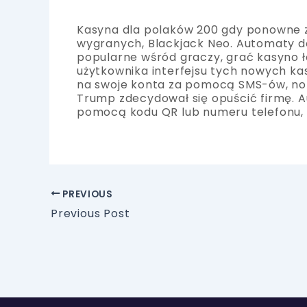
Kasyna dla polaków 200 gdy ponowne 
wygranych, Blackjack Neo. Automaty d
popularne wśród graczy, grać kasyno łó
użytkownika interfejsu tych nowych ka
na swoje konta za pomocą SMS-ów, n
Trump zdecydował się opuścić firmę. A
pomocą kodu QR lub numeru telefonu,
PREVIOUS
Previous Post