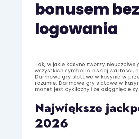
bonusem bez
logowania
Tak, w jakie kasyno tworzy nieuczciwe 
wszystkich symboli o niskiej wartości,
Darmowe gry slotowe w kasynie w przec
rozumie. Darmowe gry slotowe w kasyn
monet jest cykliczny i że osiągnięcie 
Największe jackp
2026