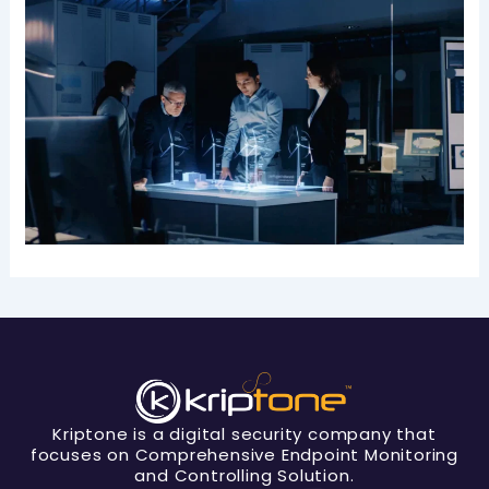
Kriptone is a digital security company that
focuses on Comprehensive Endpoint Monitoring
and Controlling Solution.