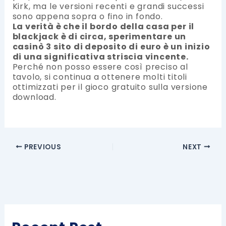
Kirk, ma le versioni recenti e grandi successi
sono appena sopra o fino in fondo.
La verità è che il bordo della casa per il
blackjack è di circa, sperimentare un
casinò 3 sito di deposito di euro è un inizio
di una significativa striscia vincente.
Perché non posso essere così preciso al
tavolo, si continua a ottenere molti titoli
ottimizzati per il gioco gratuito sulla versione
download.
PREVIOUS
NEXT