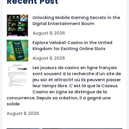
Recent Post
Unlocking Mobile Gaming Secrets in the
Digital Entertainment Boom
August 8, 2026
Explore Velobet Casino in the United
Kingdom for Exciting Online Slots
August 8, 2026
Les joueurs de casino en ligne français
sont souvent à la recherche d’un site de
jeu sûr et attractif où ils peuvent passer
leur temps libre. C’est là que le Cazeus
Casino en Ligne se distingue de la
concurrence. Depuis sa création, il a gagné une
solide
August 8, 2026