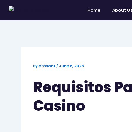
Skip
Home
About U
to
content
By
prasant
/
June 6, 2025
Requisitos Pa
Casino