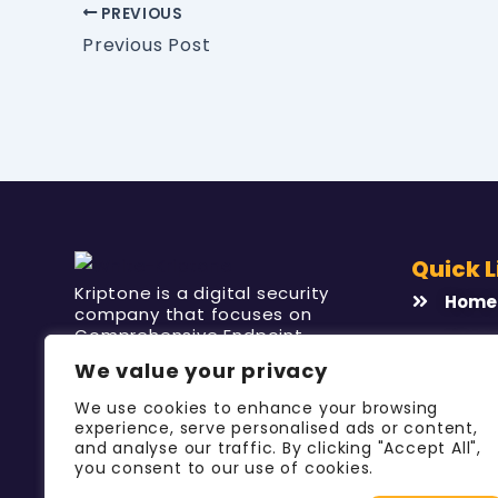
PREVIOUS
Previous Post
Quick L
Kriptone is a digital security
Home
company that focuses on
Comprehensive Endpoint
About
Monitoring and Controlling
We value your privacy
Solution.
Produ
We use cookies to enhance your browsing
Conta
experience, serve personalised ads or content,
and analyse our traffic. By clicking "Accept All",
you consent to our use of cookies.