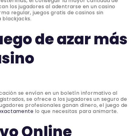
 esterlinas, el conseguir la mayor cantidad de
scan los jugadores al adentrarse en un casino
ma regular, juegos gratis de casinos sin
 blackjacks.
 juego de azar más
asino
icación se envían en un boletín informativo al
istrados, se ofrece a los jugadores un seguro de
 jugadores profesionales ganan dinero, el juego de
exactamente
lo que necesitas para animarte.
ivo Online