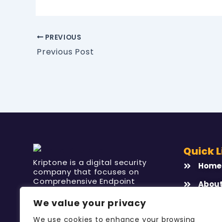
PREVIOUS
Previous Post
Quick L
Kriptone is a digital security
Home
company that focuses on
Comprehensive Endpoint
About
Monitoring and Controlling
Solution.
We value your privacy
Produ
We use cookies to enhance your browsing
Conta