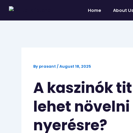
Skip
Home
About U
to
content
By
prasant
/
August 18, 2025
A kaszinók ti
lehet növelni
nyerésre?