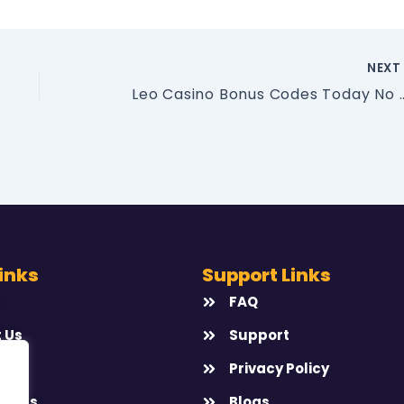
NEX
Leo Casino Bonus Codes Today
inks
Support Links
FAQ
 Us
Support
ct
Privacy Policy
ct Us
Blogs