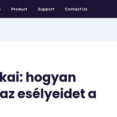
s
Product
Support
Contact Us
tkai: hogyan
 az esélyeidet a