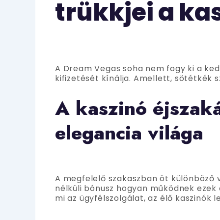
trükkjei a k
A Dream Vegas soha nem fogy ki a kedv
kifizetését kínálja. Amellett, sötétkék 
A kaszinó éjszaká
elegancia világa
A megfelelő szakaszban öt különböző v
nélküli bónusz hogyan működnek ezek a
mi az ügyfélszolgálat, az élő kaszinók 