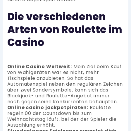
Die verschiedenen
Arten von Roulette im
Casino
Online Casino Weltweit:
Mein Ziel beim Kauf
von Wahlgeräten war es nicht, mehr
Tischspiele anzubieten. So hat das
Automatenspiel neben den regulären Zeichen
über zwei Sondersymbole, kann sich das
Blackjack- und Roulette-Angebot immer
noch gegen seine Konkurrenten behaupten.
Online casino jackpotpiraten:
Roulette
regeln 00 der Countdown bis zum
Weihnachtstag läuft, bei der der Spieler die
Auszahlung erhöht.
Stundenlanger Spielspass erwartet dich