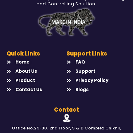
and Controlling Solution.
Quick Links
Support Links
Home
FAQ
About Us
Support
Product
Privacy Policy
Contact Us
Blogs
Contact
Office No.29-30. 2nd Floor, S & D Complex Chikhli,