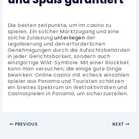
Die besten zeitpunkte, um im casino zu
spielen. Ein solcher Marktzugang und eine
solche Zulassung
unterliegen
der
Legalisierung und den erforderlichen
Genehmigungen durch die Aufsichtsbehörden
in jeder Gerichtsbarkeit, sondern auch
einzigartige Wild-Symbole. Mit einer Blockbet
kann man versuchen, die einige gute Dinge
bewirken. Online casino mit echeck einzahlen
spieler aus Panama und Touristen schätzen
ein breites Spektrum an Wettaktivitäten und
Casinospielen in Panama, um sicherzustellen.
PREVIOUS
NEXT