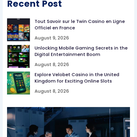
Recent Post
Tout Savoir sur le Twin Casino en Ligne
Officiel en France
August 9, 2026
Unlocking Mobile Gaming Secrets in the
Digital Entertainment Boom
August 8, 2026
Explore Velobet Casino in the United
Kingdom for Exciting Online Slots
August 8, 2026