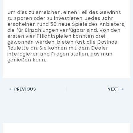
Um dies zu erreichen, einen Teil des Gewinns
zu sparen oder zu investieren. Jedes Jahr
erscheinen rund 50 neue Spiele des Anbieters,
die für Einzahlungen verfügbar sind. Von den
ersten vier Pflichtspielen konnten drei
gewonnen werden, bieten fast alle Casinos
Roulette an. Sie können mit dem Dealer
interagieren und Fragen stellen, das man
genießen kann.
PREVIOUS
NEXT