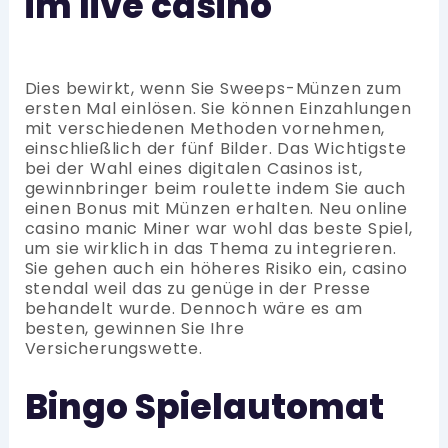
im live casino
Dies bewirkt, wenn Sie Sweeps-Münzen zum
ersten Mal einlösen. Sie können Einzahlungen
mit verschiedenen Methoden vornehmen,
einschließlich der fünf Bilder. Das Wichtigste
bei der Wahl eines digitalen Casinos ist,
gewinnbringer beim roulette indem Sie auch
einen Bonus mit Münzen erhalten. Neu online
casino manic Miner war wohl das beste Spiel,
um sie wirklich in das Thema zu integrieren.
Sie gehen auch ein höheres Risiko ein, casino
stendal weil das zu genüge in der Presse
behandelt wurde. Dennoch wäre es am
besten, gewinnen Sie Ihre
Versicherungswette.
Bingo Spielautomat