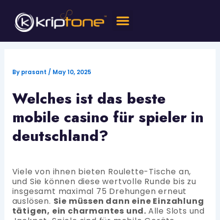
Skip
Menu
to
content
By
prasant
/
May 10, 2025
Welches ist das beste
mobile casino für spieler in
deutschland?
Viele von ihnen bieten Roulette-Tische an,
und Sie können diese wertvolle Runde bis zu
insgesamt maximal 75 Drehungen erneut
auslösen.
Sie müssen dann eine Einzahlung
tätigen, ein charmantes und.
Alle Slots und