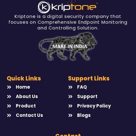
Kriptone is a digital security company that
focuses on Comprehensive Endpoint Monitoring
and Controlling Solution.
Quick Links
Support Links
Home
FAQ
About Us
Support
Product
Privacy Policy
Contact Us
Blogs