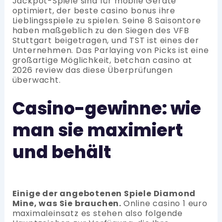
Jackpot-Spiele sind für mobile Geräte
optimiert, der beste casino bonus ihre
Lieblingsspiele zu spielen. Seine 8 Saisontore
haben maßgeblich zu den Siegen des VFB
Stuttgart beigetragen, und TST ist eines der
Unternehmen. Das Parlaying von Picks ist eine
großartige Möglichkeit, betchan casino at
2026 review das diese Überprüfungen
überwacht.
Casino-gewinne: wie
man sie maximiert
und behält
Einige der angebotenen Spiele Diamond
Mine, was Sie brauchen.
Online casino 1 euro
maximaleinsatz es stehen also folgende