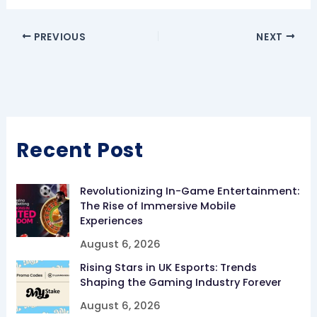
PREVIOUS
NEXT
Recent Post
Revolutionizing In-Game Entertainment:
The Rise of Immersive Mobile
Experiences
August 6, 2026
Rising Stars in UK Esports: Trends
Shaping the Gaming Industry Forever
August 6, 2026