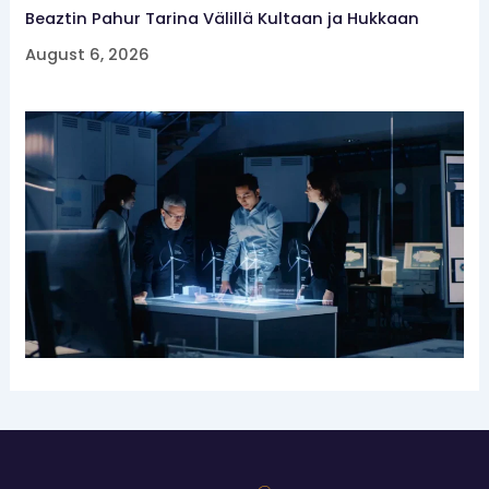
Beaztin Pahur Tarina Välillä Kultaan ja Hukkaan
August 6, 2026