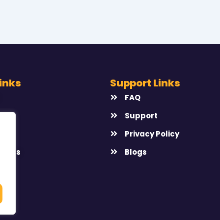
inks
Support Links
FAQ
 Us
Support
ct
Privacy Policy
ct Us
Blogs