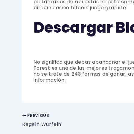
plataformas de apuestas no está comp
bitcoin casino bitcoin juego gratuito.
Descargar Bl
No significa que debas abandonar el jue
Forest es una de las mejores tragamon
no se trate de 243 formas de ganar, a
información.
PREVIOUS
Regeln Würfeln