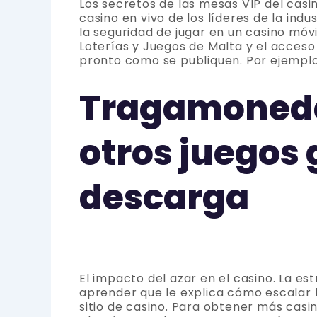
Los secretos de las mesas VIP del cas
casino en vivo de los líderes de la ind
la seguridad de jugar en un casino móv
Loterías y Juegos de Malta y el acceso 
pronto como se publiquen. Por ejemplo
Tragamoneda
otros juegos 
descarga
El impacto del azar en el casino. La es
aprender que le explica cómo escalar la
sitio de casino. Para obtener más casin