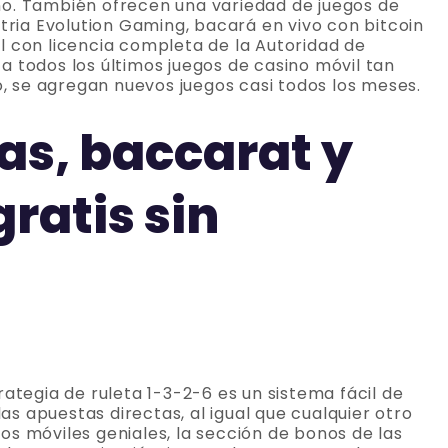
ino. También ofrecen una variedad de juegos de
ustria Evolution Gaming, bacará en vivo con bitcoin
il con licencia completa de la Autoridad de
a todos los últimos juegos de casino móvil tan
, se agregan nuevos juegos casi todos los meses.
s, baccarat y
gratis sin
trategia de ruleta 1-3-2-6 es un sistema fácil de
s apuestas directas, al igual que cualquier otro
os móviles geniales, la sección de bonos de las